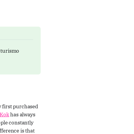
l turismo
 first purchased
 Kok
has always
ple constantly
ference is that