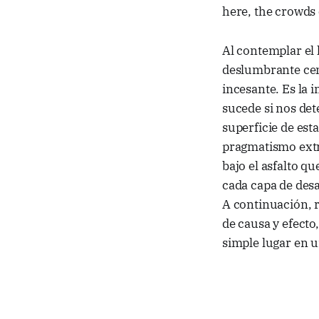
here, the crowds 
Al contemplar el 
deslumbrante cen
incesante. Es la 
sucede si nos de
superficie de est
pragmatismo extr
bajo el asfalto q
cada capa de desa
A continuación, 
de causa y efect
simple lugar en un