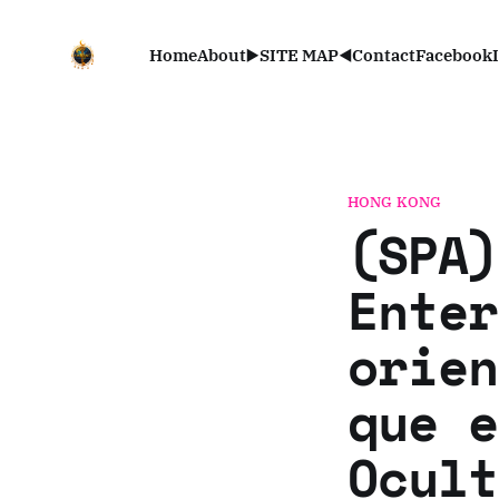
Home
About
▶️SITE MAP◀️
Contact
Facebook
HONG KONG
(SPA)
Enter
orien
que e
Ocult