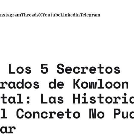
Instagram
Threads
X
Youtube
Linkedin
Telegram
 Los 5 Secretos
rados de Kowloon
tal: Las Histori
l Concreto No Pu
ar