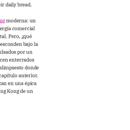
ir daily bread.
ng
moderna: un
nergía comercial
tal. Pero, ¿qué
esconden bajo la
pulsados por un
acen enterrados
 palimpsesto donde
apítulo anterior.
zan en una épica
ong Kong de un