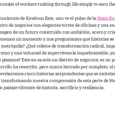
consist of workers rushing through life simply to earn the
horizonte de Kowloon Este, uno ve el pulso de la
Hong Ko
tro de negocios con elegantes torres de oficinas y una e
imagen de un futuro construido con ambición, acero y cris
tenemos un momento y nos preguntamos qué historias se 
a metrópolis? ¿Qué relatos de transformación radical, im
emo y una voluntad de supervivencia inquebrantable, y
ue pisamos? Este no es solo un distrito de negocios; es un
rrollo ha reescrito, pero nunca borrado por completo, el c
revelaremos cinco historias sorprendentes que se entrela
o, transformando nuestra comprensión de esta parte de H
 paisaje vibrante de historia, sacrificio y resiliencia.