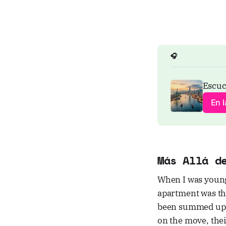
🎧
Escuc
En 
Más Allá d
When I was young,
apartment was th
been summed up i
on the move, the