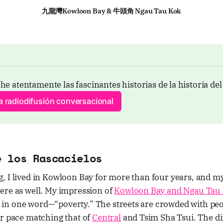
九龍灣Kowloon Bay & 牛頭角 Ngau Tau Kok
he atentamente las fascinantes historias de la historia de
la radiodifusión conversacional
e los Rascacielos
 I lived in Kowloon Bay for more than four years, and my
ere as well. My impression of
Kowloon Bay and Ngau Tau
n one word—“poverty.” The streets are crowded with peo
ir pace matching that of
Central
and Tsim Sha Tsui. The dif