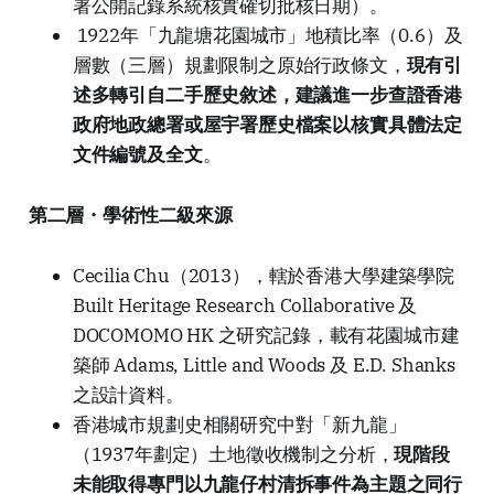
署公開記錄系統核實確切批核日期）。
1922年「九龍塘花園城市」地積比率（0.6）及
層數（三層）規劃限制之原始行政條文，
現有引
述多轉引自二手歷史敘述，建議進一步查證香港
政府地政總署或屋宇署歷史檔案以核實具體法定
文件編號及全文
。
第二層・學術性二級來源
Cecilia Chu（2013），轄於香港大學建築學院
Built Heritage Research Collaborative 及
DOCOMOMO HK 之研究記錄，載有花園城市建
築師 Adams, Little and Woods 及 E.D. Shanks
之設計資料。
香港城市規劃史相關研究中對「新九龍」
（1937年劃定）土地徵收機制之分析，
現階段
未能取得專門以九龍仔村清拆事件為主題之同行