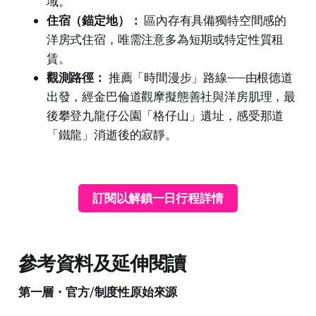
域。
住宿（錨定地）：
區內存有具備獨特空間感的
洋房式住宿，唯需注意多為短期或特定性質租
賃。
觀測路徑：
推薦「時間漫步」路線——由根德道
出發，經金巴倫道觀摩擬態善社與洋房肌理，最
後攀登九龍仔公園「格仔山」遺址，感受那道
「鐵龍」消逝後的寂靜。
訂閱以解鎖一日行程詳情
參考資料及延伸閱讀
第一層・官方/制度性原始來源