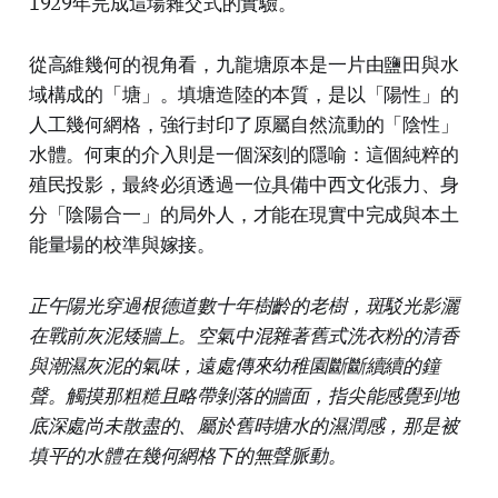
1929年完成這場雜交式的實驗。
從高維幾何的視角看，九龍塘原本是一片由鹽田與水
域構成的「塘」。填塘造陸的本質，是以「陽性」的
人工幾何網格，強行封印了原屬自然流動的「陰性」
水體。何東的介入則是一個深刻的隱喻：這個純粹的
殖民投影，最終必須透過一位具備中西文化張力、身
分「陰陽合一」的局外人，才能在現實中完成與本土
能量場的校準與嫁接。
正午陽光穿過根德道數十年樹齡的老樹，斑駁光影灑
在戰前灰泥矮牆上。空氣中混雜著舊式洗衣粉的清香
與潮濕灰泥的氣味，遠處傳來幼稚園斷斷續續的鐘
聲。觸摸那粗糙且略帶剝落的牆面，指尖能感覺到地
底深處尚未散盡的、屬於舊時塘水的濕潤感，那是被
填平的水體在幾何網格下的無聲脈動。