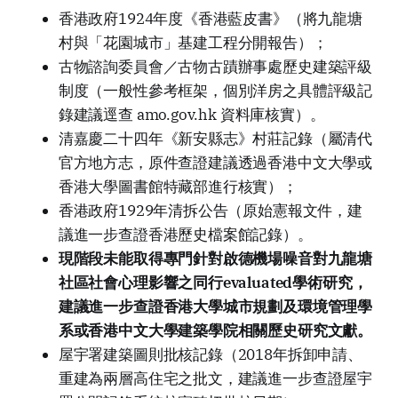
香港政府1924年度《香港藍皮書》（將九龍塘
村與「花園城市」基建工程分開報告）；
古物諮詢委員會／古物古蹟辦事處歷史建築評級
制度（一般性參考框架，個別洋房之具體評級記
錄建議逕查 amo.gov.hk 資料庫核實）。
清嘉慶二十四年《新安縣志》村莊記錄（屬清代
官方地方志，原件查證建議透過香港中文大學或
香港大學圖書館特藏部進行核實）；
香港政府1929年清拆公告（原始憲報文件，建
議進一步查證香港歷史檔案館記錄）。
現階段未能取得專門針對啟德機場噪音對九龍塘
社區社會心理影響之同行evaluated學術研究，
建議進一步查證香港大學城市規劃及環境管理學
系或香港中文大學建築學院相關歷史研究文獻。
屋宇署建築圖則批核記錄（2018年拆卸申請、
重建為兩層高住宅之批文，建議進一步查證屋宇