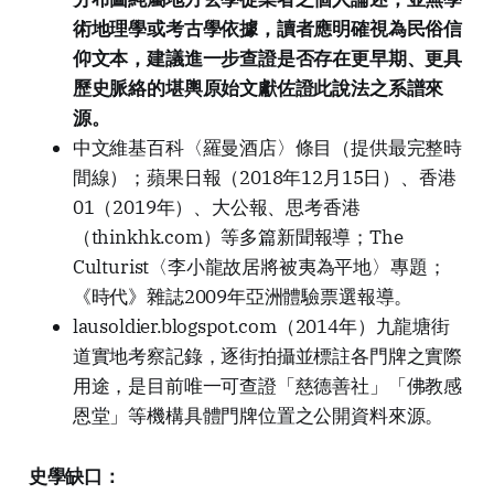
術地理學或考古學依據，讀者應明確視為民俗信
仰文本，建議進一步查證是否存在更早期、更具
歷史脈絡的堪輿原始文獻佐證此說法之系譜來
源。
中文維基百科〈羅曼酒店〉條目（提供最完整時
間線）；蘋果日報（2018年12月15日）、香港
01（2019年）、大公報、思考香港
（thinkhk.com）等多篇新聞報導；The
Culturist〈李小龍故居將被夷為平地〉專題；
《時代》雜誌2009年亞洲體驗票選報導。
lausoldier.blogspot.com（2014年）九龍塘街
道實地考察記錄，逐街拍攝並標註各門牌之實際
用途，是目前唯一可查證「慈德善社」「佛教感
恩堂」等機構具體門牌位置之公開資料來源。
史學缺口：