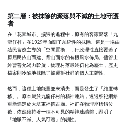
第二層：被抹除的聚落與不滅的土地守護
者
在「花園城市」擴張的進程中，原有的客家聚落「九
龍仔村」在1929年面臨了系統性的抹除。這是一場由
殖民官僚主導的「空間置換」，行政理性直接覆蓋了
原居民依山而建、背山面水的有機風水佈局。儘管士
紳曹善允竭力斡旋，物理村落最終仍化為塵土，歷史
檔案則冷酷地抹除了被遷拆社群的個人主體性。
然而，這種土地能量並未消失，而是發生了「維度轉
移」。原本屬於九龍仔村的精神連結，透過祭祀網絡
重新錨定於大坑東福德古廟。社群在物理座標錯位
後，依然維持著一種不可見的精神連續體，證明了
「地脈不滅、人氣可遷」的韌性。