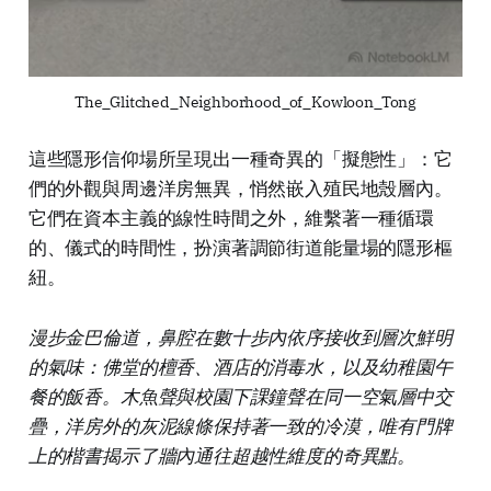
The_Glitched_Neighborhood_of_Kowloon_Tong
這些隱形信仰場所呈現出一種奇異的「擬態性」：它
們的外觀與周邊洋房無異，悄然嵌入殖民地殼層內。
它們在資本主義的線性時間之外，維繫著一種循環
的、儀式的時間性，扮演著調節街道能量場的隱形樞
紐。
漫步金巴倫道，鼻腔在數十步內依序接收到層次鮮明
的氣味：佛堂的檀香、酒店的消毒水，以及幼稚園午
餐的飯香。木魚聲與校園下課鐘聲在同一空氣層中交
疊，洋房外的灰泥線條保持著一致的冷漠，唯有門牌
上的楷書揭示了牆內通往超越性維度的奇異點。