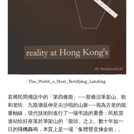
The_World_s_Most_Terrifying_Landing
若將民間傳說中的「第四條龍」——那條沿筆架山、歌
和老街、九龍塘延伸至尖沙咀的山脈——視為古老的能
量軸線，現代技術則進行了一場弔詭的重疊：民航雷
達站恰好座落於筆架山的「龍頭」之上。數十年如一
日的飛機轟鳴，本質上是一場「集體聲音煉金術」。