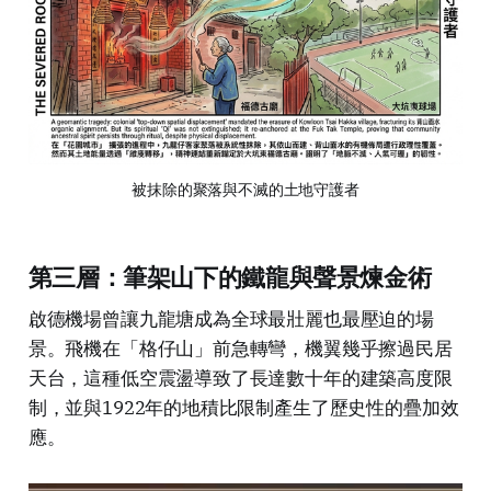
被抹除的聚落與不滅的土地守護者
第三層：筆架山下的鐵龍與聲景煉金術
啟德機場曾讓九龍塘成為全球最壯麗也最壓迫的場
景。飛機在「格仔山」前急轉彎，機翼幾乎擦過民居
天台，這種低空震盪導致了長達數十年的建築高度限
制，並與1922年的地積比限制產生了歷史性的疊加效
應。