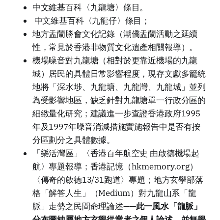
中文維基百科〈九龍塘〉條目。
中文維基百科〈九龍仔〉條目；
地方盂蘭勝會文化記錄（潮僑盂蘭活動之延續
性，常見於香港非物質文化遺產相關報導）。
機場噪音對九龍塘（相對於更靠近機場的九龍
城）居民的具體日常影響程度，現存文獻多籠統
地將「深水埗、九龍塘、九龍灣、九龍城」並列
為受影響地區，缺乏針對九龍塘單一行政分區的
細緻量化研究；建議進一步查證香港政府1995
年及1997年噪音消減措施實施報告中是否有按
分區劃分之具體數據。
「樂活灣區」〈香港百年航空史 由啟德機場起
航〉專題報導；香港記憶（hkmemory.org）
〈傳奇的啟德13/31跑道〉專題；地方玄學部落
格「解答人生」（Medium）對九龍山系「龍
脈」走勢之民間命理論述——
此一風水「龍脈」
分布圖純屬地方玄學從業者之個人論述，並無學