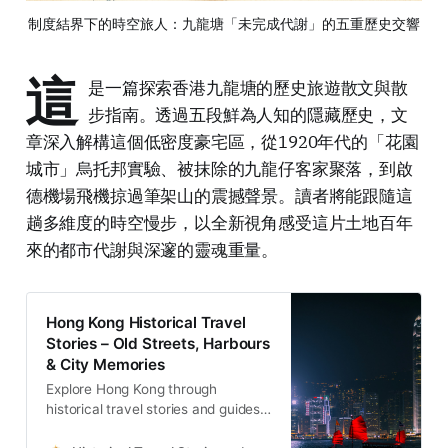
制度結界下的時空旅人：九龍塘「未完成代謝」的五重歷史交響
這
是一篇探索香港九龍塘的歷史旅遊散文與散
步指南。透過五段鮮為人知的隱藏歷史，文
章深入解構這個低密度豪宅區，從1920年代的「花園
城市」烏托邦實驗、被抹除的九龍仔客家聚落，到啟
德機場飛機掠過筆架山的震撼聲景。讀者將能跟隨這
趟多維度的時空慢步，以全新視角感受這片土地百年
來的都市代謝與深邃的靈魂重量。
Hong Kong Historical Travel
Stories – Old Streets, Harbours
& City Memories
Explore Hong Kong through
historical travel stories and guides.
Discover old streets, harbours and