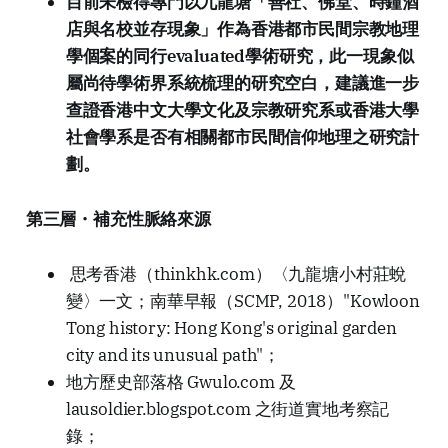
目前未檢得專門以九龍塘「善社、佛堂、時鐘酒
店與名校並存現象」作為香港都市民間宗教地理
學個案的同行evaluated學術研究，此一現象似
屬尚待學術界系統梳理的研究空白，建議進一步
查證香港中文大學文化及宗教研究系或香港大學
社會學系是否有相關都市民間信仰地理之研究計
劃。
第三層・補充性脈絡來源
思考香港（thinkhk.com）〈九龍塘小村莊蛻
變〉一文；南華早報（SCMP, 2018）"Kowloon
Tong history: Hong Kong's original garden
city and its unusual path"；
地方歷史部落格 Gwulo.com 及
lausoldier.blogspot.com 之街道實地考察記
錄；