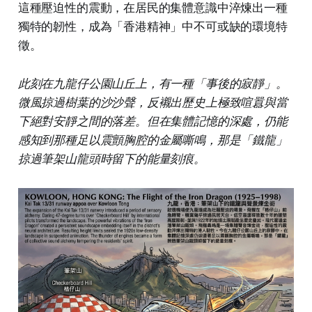
這種壓迫性的震動，在居民的集體意識中淬煉出一種
獨特的韌性，成為「香港精神」中不可或缺的環境特
徵。
此刻在九龍仔公園山丘上，有一種「事後的寂靜」。
微風掠過樹葉的沙沙聲，反襯出歷史上極致喧囂與當
下絕對安靜之間的落差。但在集體記憶的深處，仍能
感知到那種足以震顫胸腔的金屬嘶鳴，那是「鐵龍」
掠過筆架山龍頭時留下的能量刻痕。