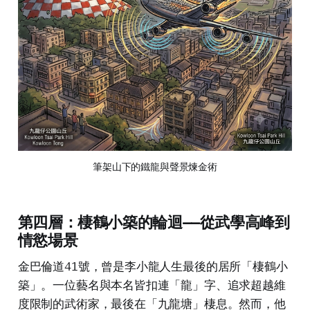
筆架山下的鐵龍與聲景煉金術
第四層：棲鶴小築的輪迴——從武學高峰到
情慾場景
金巴倫道41號，曾是李小龍人生最後的居所「棲鶴小
築」。一位藝名與本名皆扣連「龍」字、追求超越維
度限制的武術家，最後在「九龍塘」棲息。然而，他