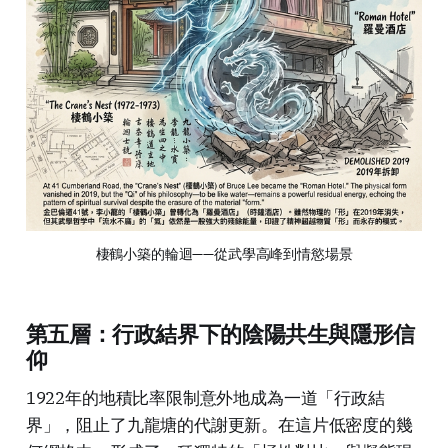
棲鶴小築的輪迴——從武學高峰到情慾場景
第五層：行政結界下的陰陽共生與隱形信
仰
1922年的地積比率限制意外地成為一道「行政結
界」，阻止了九龍塘的代謝更新。在這片低密度的幾