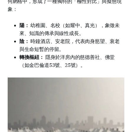
何網格中，形成了一種獨特的「極性對比」與擬態現
象：
陽：
幼稚園、名校（如耀中、真光），象徵未
來、知識的傳承與線性成長。
陰：
時鐘酒店、安老院，代表肉身慾望、衰老
與生命短暫的停留。
轉換樞紐：
隱身於洋房內的慈德善社、佛堂
（如金巴倫道53號、25號）。