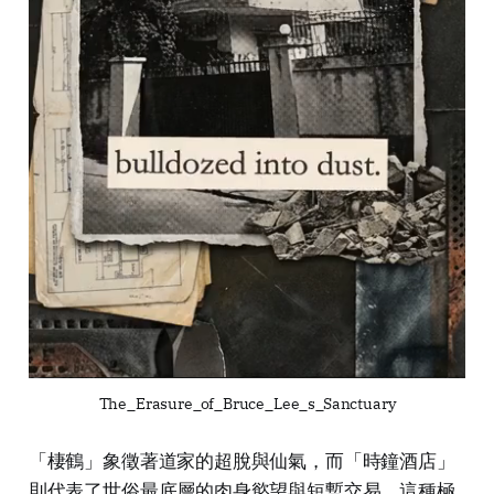
The_Erasure_of_Bruce_Lee_s_Sanctuary
「棲鶴」象徵著道家的超脫與仙氣，而「時鐘酒店」
則代表了世俗最底層的肉身慾望與短暫交易。這種極