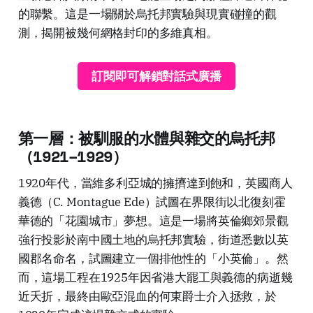
的聯繫。這是一場關於烏托邦實驗與現實碰撞的觀
測，揭開被幾何網格封印的多維真相。
訂閱即可解鎖對話式廣播
第一層：被馴服的水體與雜交的烏托邦
（1921–1929）
1920年代，當維多利亞城的擁擠達到飽和，英國商人
義德（C. Montague Ede）試圖在界限街以北復刻霍
華德的「花園城市」夢想。這是一場將英倫鄉郊景觀
強行投影於南中國土地的烏托邦實驗，街道悉數以英
國郡名命名，試圖建立一個排他性的「小英倫」。然
而，這場工程在1925年因省港大罷工與義德的病逝幾
近夭折，最終由歐亞混血的何東爵士介入拯救，於