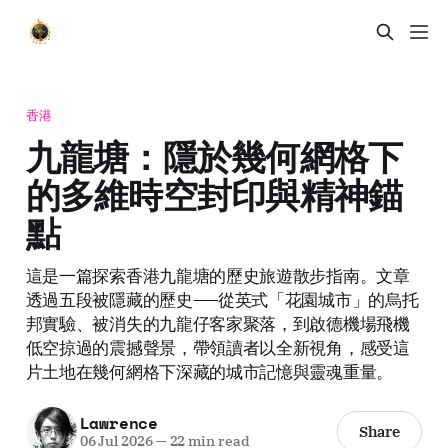
香港
九龍塘：隱於幾何網格下
的多維時空封印與精神錨
點
這是一篇探索香港九龍塘的歷史旅遊散步指南。文章
透過五段被隱藏的歷史——從英式「花園城市」的烏托
邦實驗、被消失的九龍仔客家聚落，到啟德機場飛機
低空掠過的震撼聲景，帶領讀者以全新視角，感受這
片土地在幾何網格下深藏的城市記憶與靈魂重量。
Lawrence
Share
06 Jul 2026
—
22 min read