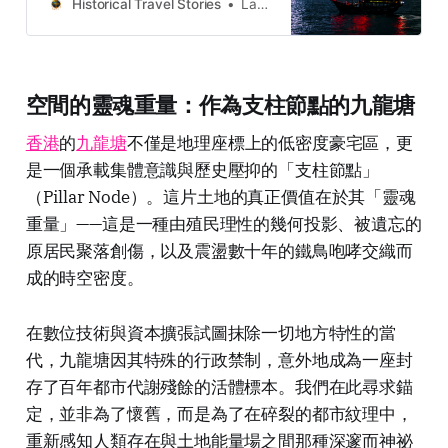
neighbourhoods filled with
Historical Travel Stories
Lawrence
memories and cultural heritage.
空間的靈魂重量：作為支柱節點的九龍塘
香港
的
九龍塘
不僅是地理座標上的低密度豪宅區，更
是一個承載集體意識與歷史壓抑的「支柱節點」
（Pillar Node）。這片土地的真正價值在於其「靈魂
重量」——這是一種由殖民理性的幾何投影、被遺忘的
原居民聚落創傷，以及震盪數十年的鐵鳥咆哮交織而
成的時空密度。
在數位技術與資本擴張試圖抹除一切地方特性的當
代，九龍塘因其特殊的行政禁制，意外地成為一座封
存了百年都市代謝殘餘的活體標本。我們在此尋求錨
定，並非為了懷舊，而是為了在碎裂的都市紋理中，
重新感知人類存在與土地能量場之間那種深邃而神祕