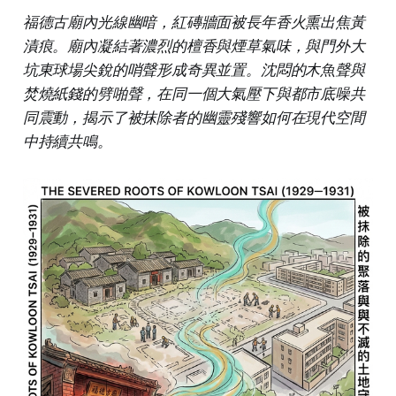
福德古廟內光線幽暗，紅磚牆面被長年香火熏出焦黃
漬痕。廟內凝結著濃烈的檀香與煙草氣味，與門外大
坑東球場尖銳的哨聲形成奇異並置。沈悶的木魚聲與
焚燒紙錢的劈啪聲，在同一個大氣壓下與都市底噪共
同震動，揭示了被抹除者的幽靈殘響如何在現代空間
中持續共鳴。