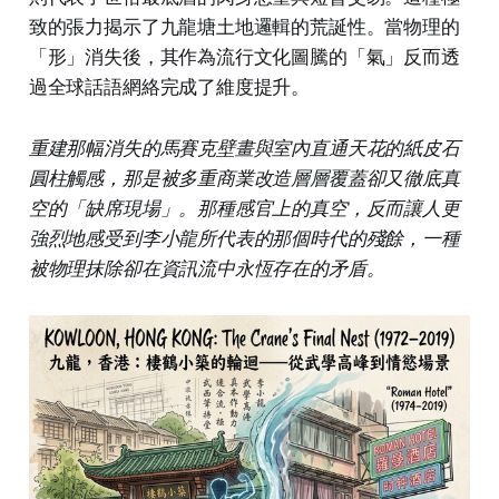
致的張力揭示了九龍塘土地邏輯的荒誕性。當物理的
「形」消失後，其作為流行文化圖騰的「氣」反而透
過全球話語網絡完成了維度提升。
重建那幅消失的馬賽克壁畫與室內直通天花的紙皮石
圓柱觸感，那是被多重商業改造層層覆蓋卻又徹底真
空的「缺席現場」。那種感官上的真空，反而讓人更
強烈地感受到李小龍所代表的那個時代的殘餘，一種
被物理抹除卻在資訊流中永恆存在的矛盾。