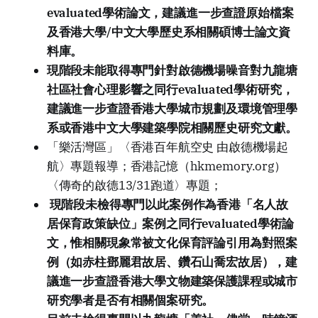
evaluated學術論文，建議進一步查證原始檔案
及香港大學/中文大學歷史系相關碩博士論文資
料庫。
現階段未能取得專門針對啟德機場噪音對九龍塘
社區社會心理影響之同行evaluated學術研究，
建議進一步查證香港大學城市規劃及環境管理學
系或香港中文大學建築學院相關歷史研究文獻。
「樂活灣區」〈香港百年航空史 由啟德機場起
航〉專題報導；香港記憶（hkmemory.org）
〈傳奇的啟德13/31跑道〉專題；
現階段未檢得專門以此案例作為香港「名人故
居保育政策缺位」案例之同行evaluated學術論
文，惟相關現象常被文化保育評論引用為對照案
例（如赤柱鄧麗君故居、鑽石山喬宏故居），建
議進一步查證香港大學文物建築保護課程或城市
研究學者是否有相關個案研究。