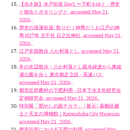
【歩き旅】水戸街道 Day1 〜下町をゆく - 歴史
と散歩とポタリングと, accessed May 21,
2026,
歴史の浪漫街道/ 祭りだ！神輿だ！お江戸の神
輿 H27年 北千住 日之出神社, accessed May 21,
2026,
江戸史蹟散歩 八か村落とし, accessed May 21,
2026,
冬の水辺散歩・八か村落とし親水緑道から東綾
瀬公園を歩く 東京都足立区 - 高速バス,
accessed May 21, 2026,
都市近郊農村の下肥利用 - 日本下水文化研究会
定例研究会, accessed May 21, 2026,
特別展「肥やしの底チカラ」 | 展示 | 葛飾区郷
土と天文の博物館｜Katsushika City Museum,
accessed May 21, 2026,
都市近郊における下肥の利用, accessed May