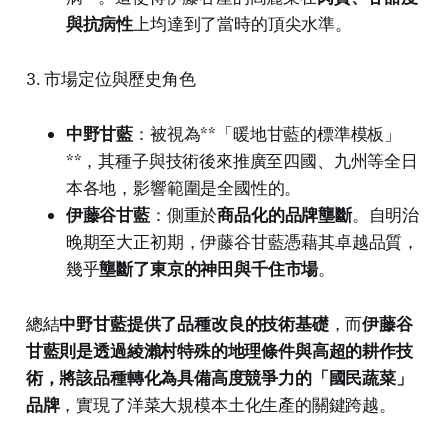
與抗病性
上均達到了當時的頂尖水準。
3. 市場定位與歷史角色
中野甘藍
：被視為**「暖地甘藍的標準模板」
**，其種子與技術後來推廣至四國、九州等全日
本各地，影響範圍是全國性的。
伊藤谷甘藍
：側重於
商品化的品牌壟斷
。自明治
晚期至大正初期，伊藤谷甘藍憑藉其卓越品質，
幾乎
壟斷了東京的神田與千住市場
。
總結
中野甘藍提供了品種改良的技術基礎
，而
伊藤谷
甘藍則是透過綾瀨村特殊的地理條件與高超的耕作技
術，將該品種轉化為具備高度競爭力的「國民蔬菜」
品牌
，實現了洋菜大規模本土化生產的關鍵跨越。