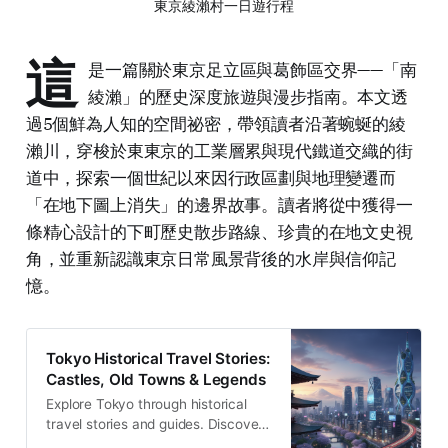
東京綾瀨村一日遊行程
這
是一篇關於東京足立區與葛飾區交界——「南
綾瀨」的歷史深度旅遊與漫步指南。本文透
過5個鮮為人知的空間祕密，帶領讀者沿著蜿蜒的綾
瀨川，穿梭於東東京的工業層累與現代鐵道交織的街
道中，探索一個世紀以來因行政區劃與地理變遷而
「在地下圖上消失」的邊界故事。讀者將從中獲得一
條精心設計的下町歷史散步路線、珍貴的在地文史視
角，並重新認識東京日常風景背後的水岸與信仰記
憶。
Tokyo Historical Travel Stories:
Castles, Old Towns & Legends
Explore Tokyo through historical
travel stories and guides. Discover
castles, old towns, rivers and local