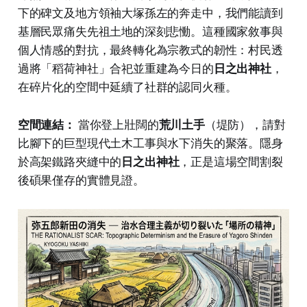
下的碑文及地方領袖大塚孫左的奔走中，我們能讀到
基層民眾痛失先祖土地的深刻悲慟。這種國家敘事與
個人情感的對抗，最終轉化為宗教式的韌性：村民透
過將「稻荷神社」合祀並重建為今日的
日之出神社
，
在碎片化的空間中延續了社群的認同火種。
空間連結：
當你登上壯闊的
荒川土手
（堤防），請對
比腳下的巨型現代土木工事與水下消失的聚落。隱身
於高架鐵路夾縫中的
日之出神社
，正是這場空間割裂
後碩果僅存的實體見證。