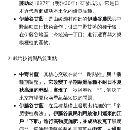
藤助
於1897年（明治30年）研發成功。它是日
本近代首個成功本土化的優良品種。
伊藤谷甘藍
：是由綾瀨村南部的
伊藤谷農民
與中
野藤助進行技術合作，引進中野甘藍的種子後，
在伊藤谷地區（今綾瀨一丁目）進行選育與大規
模種植的產物。
2. 栽培技術與品質重點
中野甘藍
：其核心突破在於**「耐熱性」
與
「播
種期調整」
。它改變了早期歐洲品種不耐日本夏
秋高溫的弱點，實現了
「秋播春收」**，解決了
東京市場夏秋兩季蔬菜短缺的問題。
伊藤谷甘藍
：在品種基礎上發展出精細的**「多
肥密植農法」
。伊藤谷農民利用綾瀨川運來的江
戶「下肥」進行高強度施肥，並成功攻克了
黑腐
病**。這使得伊藤谷產的高麗菜在
肉質、甘甜度