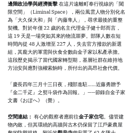
邊陲政治學與經濟衝擊
在這片遠離町奉行視線的「閾
限空間」（Liminal Space），兩位風雲人物分別化名
為「大久保大和」與「內藤隼人」，尋求最後的重整
契機。對於年僅 22 歲的名主代理金子健十郎而言，
這 19 天是一場突如其來的物流噩夢。部隊人數在短
時間內從 48 人激增至 227 人，失去官方撥款的新選
組，其龐大的軍需與伙食全數由金子家以私產承擔。
這段歷史揭示了當代國家轉型期，基層社群在維持地
方治安與應對強權索餉時，所付出的高昂社會代價。
「慶長四年三月十三日夜，殘部進駐……近藤勇贈予
『金二千疋』之熨斗袋作為回報。」——節錄自金子家
文書《おぼへ》（覺）。
空間連結：
有心的觀察者應前往
金子家住宅
。儘管建
物內斂，但其環繞的高牆與古木仍保留了江戶豪農屋
敷的防禦規格。附近的
觀音寺
曾安置了 62 名隊士，