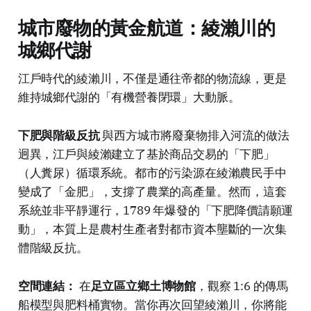
城市廢物的黃金航道：綾瀨川的
城鄉代謝
江戶時代的綾瀨川，不僅是通往帝都的物流線，更是
維持城鄉代謝的「有機營養閉環」大動脈。
下肥與階級反抗
與西方城市將廢棄物排入河流的做法
迥異，江戶與綾瀨建立了基於商品交易的「下肥」
（人糞尿）循環系統。都市的污染源在綾瀨農民手中
變成了「金肥」，支撐了農業的高產量。然而，這套
系統並非平靜運行，1789 年爆發的「下肥降價請願運
動」，本質上是農村生產者對都市資本壟斷的一次集
體階級反抗。
空間連結：
在
足立區立鄉土博物館
，觀察 1:6 的傳馬
船模型與肥料桶實物。當你再次回望綾瀨川，你將能