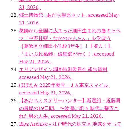
21, 2026,
郷土博物館 | あだち観光ネット, accessed May
21, 2026,
葛飾から全国に広まった細田生まれの春キャベ
ツ「中野甘藍・なかのかんらん」を学ぼう
［葛飾区立細田小学校3年生］ | 【潜入！】
『まいぷれ葛飾』編集部が行く！, accessed
May 21, 2026,
エリアデザイン調査特別委員会 報告資料,
accessed May 21, 2026,
ほほえみ 2025年夏号 - ＪＡ東京スマイル,
accessed May 21, 2026,
【あだちミステリーハンター】新選組・近藤勇
の最期の19日間。 〜綾瀬に想う 時代に翻弄さ
れた男の人生, accessed May 21, 2026,
Blog Archive » 江戸時代の足立区 地域を守って