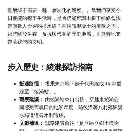
理解城市需要一種「層次化的觀察」。當我們享受今
日便捷的都市生活時，是否仍能辨識出腳下那條曾決
定無數人命運的排水線？在鋼筋混凝土的覆蓋之下，
那些關於生存、反抗與代謝的歷史地層，正無聲地支
撐著我們的文明。
步入歷史：綾瀨探訪指南
抵達路徑：
搭乘東京地下鐵千代田線或 JR 常磐
線至「綾瀨站」。
觀察建議：
由綾瀨站東口出發，穿越東綾瀨公
園感受舊農田的地景尺度，隨後沿著八村落堀親
水綠道追尋水利遺跡。
文獻補遺：
誠摯建議前往「足立區立鄉土博物