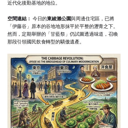
近代化後勤基地的地位。
空間連結：
今日的
東綾瀨公園
與周邊住宅區，已將
「伊藤谷」原本的谷地地形抹平於平整的瀝青之下。
然而，定期舉辦的「甘藍祭」仍試圖透過味道，召喚
那段引領國民飲食轉型的驕傲遺產。