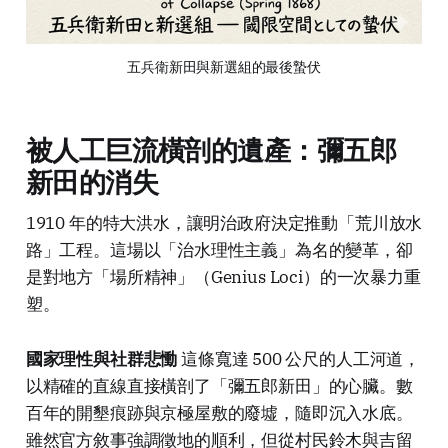
五兵衛新田與新選組的最後蟄伏
被人工巨流橫剖的遺產：彌五郎
新田的消失
1910 年的特大洪水，讓明治政府決定推動「荒川放水
路」工程。這場以「治水理性主義」為名的變革，卻
是對地方「場所精神」（Genius Loci）的一次暴力重
塑。
國家理性與社群悲慟
這條寬達 500 公尺的人工河道，
以精確的直線直接橫剖了「彌五郎新田」的心臟。數
百年的開墾痕跡與京極屋敷的廢墟，隨即沉入水底。
雖然官方敘事強調徵地的順利，但從村民鈴木與吉留