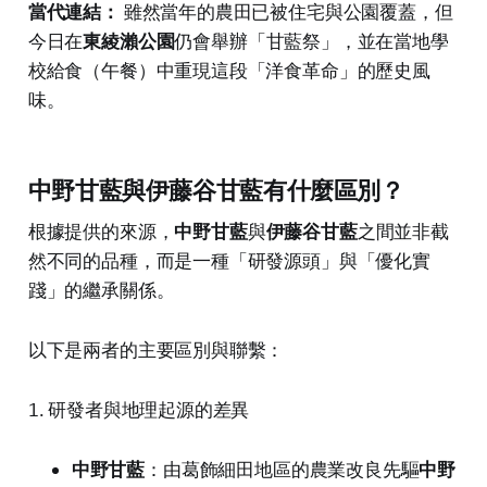
當代連結：
雖然當年的農田已被住宅與公園覆蓋，但
今日在
東綾瀨公園
仍會舉辦「甘藍祭」，並在當地學
校給食（午餐）中重現這段「洋食革命」的歷史風
味。
中野甘藍與伊藤谷甘藍有什麼區別？
根據提供的來源，
中野甘藍
與
伊藤谷甘藍
之間並非截
然不同的品種，而是一種「研發源頭」與「優化實
踐」的繼承關係。
以下是兩者的主要區別與聯繫：
1. 研發者與地理起源的差異
中野甘藍
：由葛飾細田地區的農業改良先驅
中野