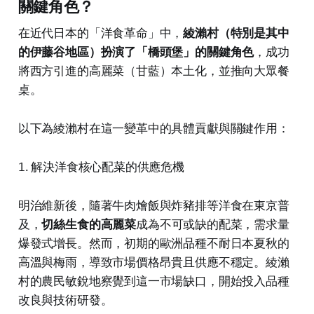
關鍵角色？
在近代日本的「洋食革命」中，
綾瀨村（特別是其中
的伊藤谷地區）扮演了「橋頭堡」的關鍵角色
，成功
將西方引進的高麗菜（甘藍）本土化，並推向大眾餐
桌。
以下為綾瀨村在這一變革中的具體貢獻與關鍵作用：
1. 解決洋食核心配菜的供應危機
明治維新後，隨著牛肉燴飯與炸豬排等洋食在東京普
及，
切絲生食的高麗菜
成為不可或缺的配菜，需求量
爆發式增長。然而，初期的歐洲品種不耐日本夏秋的
高溫與梅雨，導致市場價格昂貴且供應不穩定。綾瀨
村的農民敏銳地察覺到這一市場缺口，開始投入品種
改良與技術研發。