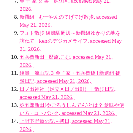
金 子 家 文 書 - 足立区, accessed May 21,
2026,
新撰組 - むーやんのてげてげ散歩, accessed
May 21, 2026,
フォト散歩 綾瀬駅周辺～新撰組ゆかりの地を
訪ねて - kenのデジカメライフ, accessed May
21, 2026,
五兵衛新田 - 歴旅.こむ, accessed May 21,
2026,
綾瀬・流山記３ 金子家・五兵衛橋 | 新選組 徒
然日記, accessed May 21, 2026,
日ノ出神社（足立区日ノ出町）｜散歩日記,
accessed May 21, 2026,
弥五郎新田(やごろうしんでん)とは？ 意味や使
い方 - コトバンク, accessed May 21, 2026,
上野下野道の記－初日, accessed May 21,
2026,