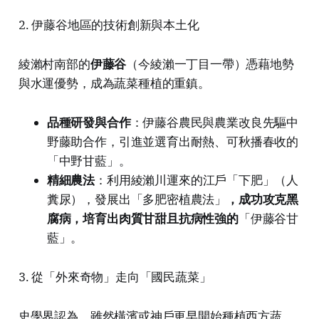
2. 伊藤谷地區的技術創新與本土化
綾瀨村南部的
伊藤谷
（今綾瀨一丁目一帶）憑藉地勢
與水運優勢，成為蔬菜種植的重鎮。
品種研發與合作
：伊藤谷農民與農業改良先驅中
野藤助合作，引進並選育出耐熱、可秋播春收的
「中野甘藍」。
精細農法
：利用綾瀨川運來的江戶「下肥」（人
糞尿），發展出「多肥密植農法」
，成功攻克黑
腐病，培育出肉質甘甜且抗病性強的
「伊藤谷甘
藍」。
3. 從「外來奇物」走向「國民蔬菜」
史學界認為，雖然橫濱或神戶更早開始種植西方蔬