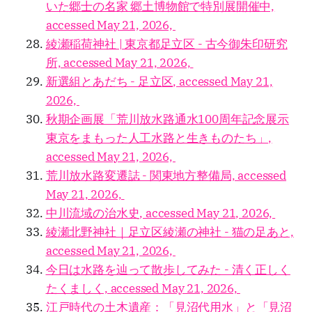
いた郷士の名家 郷土博物館で特別展開催中,
accessed May 21, 2026,
綾瀬稲荷神社 | 東京都足立区 - 古今御朱印研究
所, accessed May 21, 2026,
新選組とあだち - 足立区, accessed May 21,
2026,
秋期企画展「荒川放水路通水100周年記念展示
東京をまもった人工水路と生きものたち」,
accessed May 21, 2026,
荒川放水路変遷誌 - 関東地方整備局, accessed
May 21, 2026,
中川流域の治水史, accessed May 21, 2026,
綾瀬北野神社｜足立区綾瀬の神社 - 猫の足あと,
accessed May 21, 2026,
今日は水路を辿って散歩してみた - 清く正しく
たくましく, accessed May 21, 2026,
江戸時代の土木遺産：「見沼代用水」と「見沼