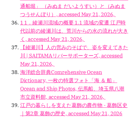
通船堀」 （みぬま だいようすい）と（みぬま
つうせんぼり）, accessed May 21, 2026,
1 1．綾瀬川流域の概要 1.1 流域の変遷 江戸時
代以前の綾瀬川は、荒川からの水の流れが大き
く, accessed May 21, 2026,
【綾瀬川】人の営みのそばで、姿を変えてきた
川 | SAITAMAリバーサポーターズ, accessed
May 21, 2026,
海洋総合辞典Comrehensive Ocean
Dictionary, 一枚の特選フォト「海 ＆ 船」
Ocean and Ship Photos, 伝馬船、埼玉県八潮
市立資料館, accessed May 21, 2026,
江戸の暮らしを支えた葛飾の農作物 - 葛飾区史
｜第2章 葛飾の歴史, accessed May 21, 2026