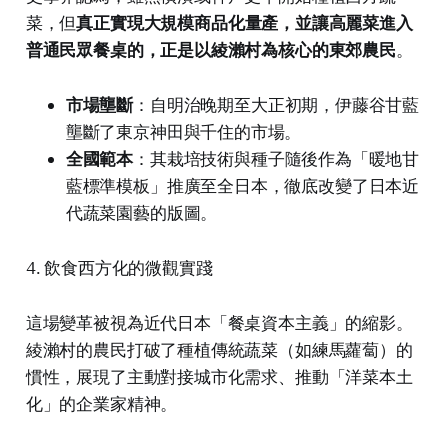
菜，但
真正實現大規模商品化量產，並讓高麗菜進入
普通民眾餐桌的，正是以綾瀨村為核心的東郊農民
。
市場壟斷
：自明治晚期至大正初期，伊藤谷甘藍
壟斷了東京神田與千住的市場。
全國範本
：其栽培技術與種子隨後作為「暖地甘
藍標準模板」推廣至全日本，徹底改變了日本近
代蔬菜園藝的版圖。
4. 飲食西方化的微觀實踐
這場變革被視為近代日本「餐桌資本主義」的縮影。
綾瀨村的農民打破了種植傳統蔬菜（如練馬蘿蔔）的
慣性，展現了主動對接城市化需求、推動「洋菜本土
化」的企業家精神。