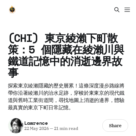
(CHI) 東京綾瀨下町散
策：5 個隱藏在綾瀨川與
鐵道記憶中的消逝邊界故
事
探索東京綾瀨隱藏的歷史層累！這條深度漫步路線將
帶你沿著綾瀨川的治水足跡，穿梭於東東京的現代鐵
道與舊時工業街道間，尋找地圖上消逝的邊界，體驗
最真實的東京下町日常記憶。
Lawrence
Share
22 May 2026
—
21 min read