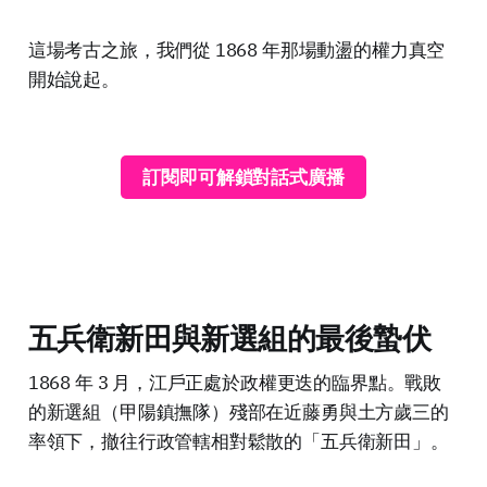
這場考古之旅，我們從 1868 年那場動盪的權力真空
開始說起。
訂閱即可解鎖對話式廣播
五兵衛新田與新選組的最後蟄伏
1868 年 3 月，江戶正處於政權更迭的臨界點。戰敗
的新選組（甲陽鎮撫隊）殘部在近藤勇與土方歲三的
率領下，撤往行政管轄相對鬆散的「五兵衛新田」。