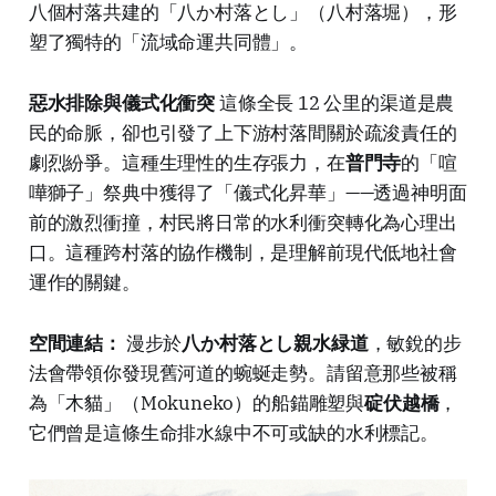
八個村落共建的「八か村落とし」（八村落堀），形
塑了獨特的「流域命運共同體」。
惡水排除與儀式化衝突
這條全長 12 公里的渠道是農
民的命脈，卻也引發了上下游村落間關於疏浚責任的
劇烈紛爭。這種生理性的生存張力，在
普門寺
的「喧
嘩獅子」祭典中獲得了「儀式化昇華」——透過神明面
前的激烈衝撞，村民將日常的水利衝突轉化為心理出
口。這種跨村落的協作機制，是理解前現代低地社會
運作的關鍵。
空間連結：
漫步於
八か村落とし親水緑道
，敏銳的步
法會帶領你發現舊河道的蜿蜒走勢。請留意那些被稱
為「木貓」（Mokuneko）的船錨雕塑與
碇伏越橋
，
它們曾是這條生命排水線中不可或缺的水利標記。