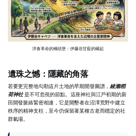
洋食革命的橋頭堡：伊藤谷甘藍的崛起
遺珠之憾：隱藏的角落
若要更完整地勾勒這片土地的早期開發圖譜，
綾瀨稻
荷神社
是不可忽視的節點。這座神社與江戶初期的新
田開發脈絡緊密相連，它是開墾者在沼澤荒野中建立
秩序的精神支柱，至今仍保留著某種古老而穩定的社
群氣場。