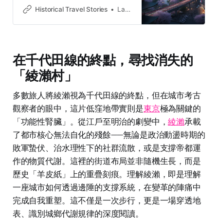
legends across the country.
Historical Travel Stories
Lawrence
在千代田線的終點，尋找消失的
「綾瀨村」
多數旅人將綾瀨視為千代田線的終點，但在城市考古
觀察者的眼中，這片低窪地帶實則是
東京
極為關鍵的
「功能性腎臟」。從江戶至明治的劇變中，
綾瀨
承載
了都市核心無法自化的殘餘——無論是政治動盪時期的
敗軍蟄伏、治水理性下的社群流散，或是支撐帝都運
作的物質代謝。這裡的街道布局並非隨機生長，而是
歷史「羊皮紙」上的重疊刻痕。理解綾瀨，即是理解
一座城市如何透過邊陲的支撐系統，在變革的陣痛中
完成自我重塑。這不僅是一次步行，更是一場穿透地
表、識別城鄉代謝規律的深度閱讀。