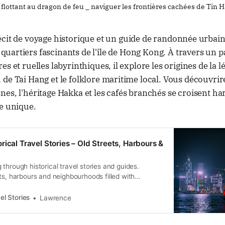
flottant au dragon de feu _ naviguer les frontières cachées de Tin 
récit de voyage historique et un guide de randonnée urbain
quartiers fascinants de l'île de Hong Kong. À travers un 
es et ruelles labyrinthiques, il explore les origines de la 
de Tai Hang et le folklore maritime local. Vous découvri
nes, l'héritage Hakka et les cafés branchés se croisent 
e unique.
rical Travel Stories – Old Streets, Harbours &
through historical travel stories and guides.
ts, harbours and neighbourhoods filled with
ral heritage.
el Stories
Lawrence