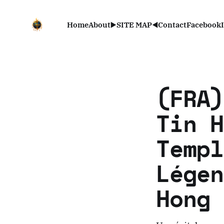
Home
About
▶️SITE MAP◀️
Contact
Facebook
(FRA)
Tin H
Templ
Légen
Hong 