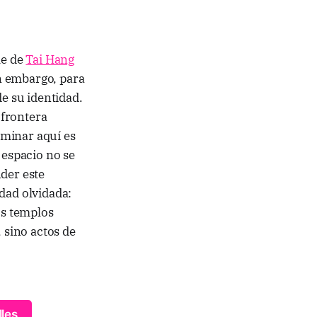
le de
Tai Hang
in embargo, para
de su identidad.
 frontera
aminar aquí es
 espacio no se
der este
dad olvidada:
os templos
 sino actos de
les