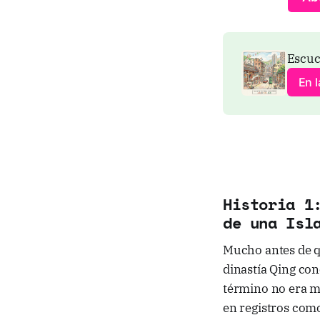
Escuc
En l
Historia 1
de una Isl
Mucho antes de qu
dinastía Qing con
término no era me
en registros com