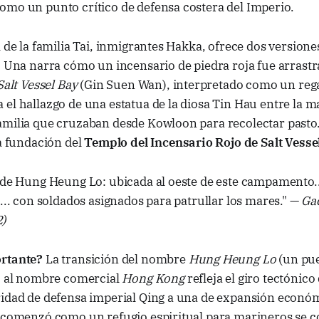
omo un punto crítico de defensa costera del Imperio.
l de la familia Tai, inmigrantes Hakka, ofrece dos versione
. Una narra cómo un incensario de piedra roja fue arrastr
Salt Vessel Bay
(Gin Suen Wan), interpretado como un regal
el hallazgo de una estatua de la diosa Tin Hau entre la m
amilia que cruzaban desde Kowloon para recolectar pasto
la fundación del
Templo del Incensario Rojo de Salt Vesse
 de Hung Heung Lo: ubicada al oeste de este campamento..
o... con soldados asignados para patrullar los mares." —
Ga
2)
ortante?
La transición del nombre
Hung Heung Lo
(un pue
o) al nombre comercial
Hong Kong
refleja el giro tectónico 
ridad de defensa imperial Qing a una de expansión económ
 comenzó como un refugio espiritual para marineros se co