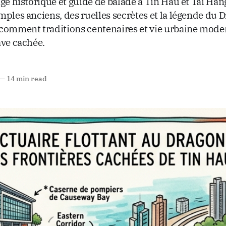
age historique et guide de balade à Tin Hau et Tai Ha
mples anciens, des ruelles secrètes et la légende du 
comment traditions centenaires et vie urbaine moder
ave cachée.
—
14 min read