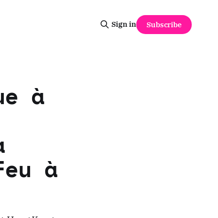
Sign in
Subscribe
ue à
a
Feu à