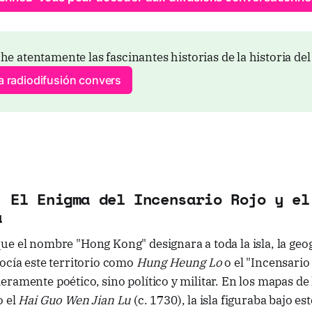
he atentamente las fascinantes historias de la historia de
a radiodifusión convers
: El Enigma del Incensario Rojo y el
a
e el nombre "Hong Kong" designara a toda la isla, la geogr
ocía este territorio como
Hung Heung Lo
o el "Incensario 
ramente poético, sino político y militar. En los mapas de 
o el
Hai Guo Wen Jian Lu
(c. 1730), la isla figuraba bajo e