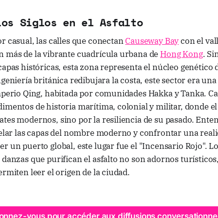
los Siglos en el Asfalto
r casual, las calles que conectan
Causeway Bay
con el val
n más de la vibrante cuadrícula urbana de
Hong Kong
. S
capas históricas, esta zona representa el núcleo genético 
ngeniería británica redibujara la costa, este sector era una
Imperio Qing, habitada por comunidades Hakka y Tanka. C
imentos de historia marítima, colonial y militar, donde el
tes modernos, sino por la resiliencia de su pasado. Enten
pelar las capas del nombre moderno y confrontar una reali
r un puerto global, este lugar fue el "Incensario Rojo". L
 danzas que purifican el asfalto no son adornos turísticos,
ermiten leer el origen de la ciudad.
onnez-vous pour accéder aux diffusions conversationnel