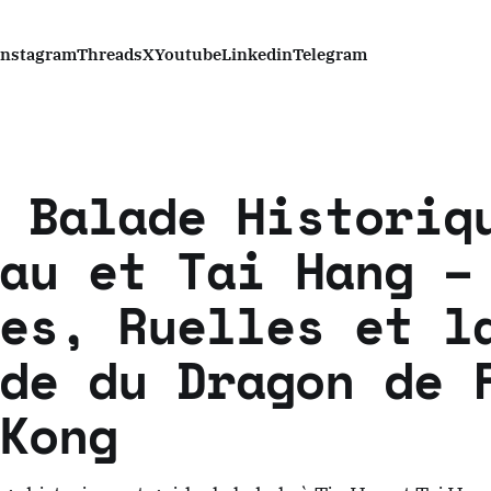
Instagram
Threads
X
Youtube
Linkedin
Telegram
 Balade Historiq
au et Tai Hang –
es, Ruelles et l
de du Dragon de 
Kong