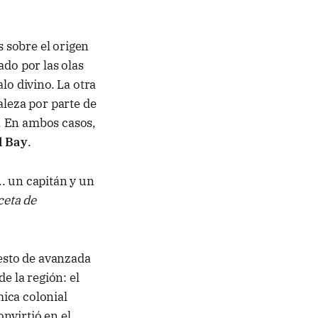
s sobre el origen
ado por las olas
o divino. La otra
aleza por parte de
. En ambos casos,
l Bay
.
. un capitán y un
ceta de
sto de avanzada
de la región: el
ica colonial
nvirtió en el