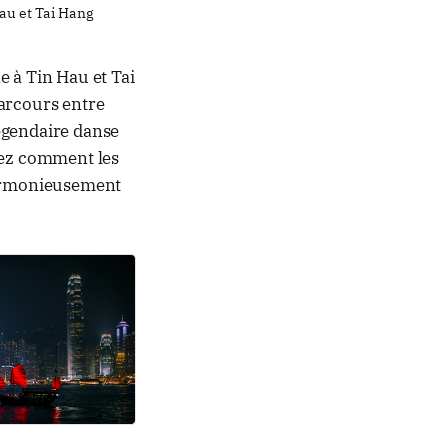
Hau et Tai Hang
e à Tin Hau et Tai
parcours entre
légendaire danse
rez comment les
harmonieusement