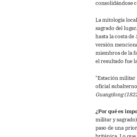
consolidándose c
La mitología loca
sagrado del lugar
hasta la costa de
versión menciona 
miembros de la f
el resultado fue 
"Estación militar
oficial subaltern
Guangdong (182
¿Por qué es imp
militar y sagrad
paso de una prio
británica. Lo que