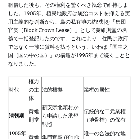
租借した後も、その権利を驚くべき執念で維持しま
した。1905年、植民地政府は統治コストを抑える実
用主義的な判断から、島の私有地の約9割を「集団
官契（Block Crown Lease）」として黄維則堂の名
義で一括登記したのです。これにより、住民は政府
ではなく一族に賃料を払うという、いわば「国中之
国（国の中の国）」の構造が1995年まで続くことと
なりました。
権力
時代
の主
法的根拠
業権の属性
体
新安県北頭村か
黄維
伝統的な二元業権
清朝期
ら申請した承墾
則堂
（地骨権）の保有
執照
1905年
唯一の合法的な地
黄維
集団官契 (Block