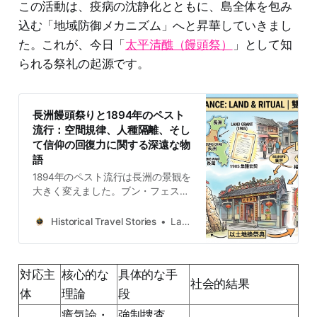
この活動は、疫病の沈静化とともに、島全体を包み
込む「地域防御メカニズム」へと昇華していきまし
た。これが、今日「
太平清醮（饅頭祭）
」として知
られる祭礼の起源です。
長洲饅頭祭りと1894年のペスト
流行：空間規律、人種隔離、そし
て信仰の回復力に関する深遠な物
語
1894年のペスト流行は長洲の景観を
大きく変えました。ブン・フェステ
ィバル、植民地時代の境界石、そし
てホクロの精神的抵抗といった空間
Historical Travel Stories
Lawrence
の歴史を探ります。
対応主
核心的な
具体的な手
社会的結果
体
理論
段
瘴気論・
強制捜査、