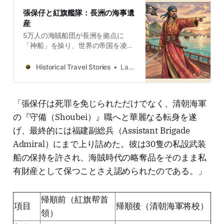
張保仔と紅旗艦隊：長洲の海事遺
産
5万人の海賊船団が長洲を拠点に
「神船」を操り、世界の帝国を凌駕
した歴史を紐解く。紅旗艦隊の遺産
を深く掘り下げる。
Historical Travel Stories
Lawrence
「張保仔は死罪を免じられただけでなく、清朝海軍
の『守備（Shoubei）』職へと華麗なる転身を遂
げ、最終的には福建副総兵（Assistant Brigade
Admiral）にまで上り詰めた。彼は30隻の私設武装
船の保持を許され、海賊時代の略奪品をそのまま私
有財産として保つことさえ認められたのである。」
帰順前（紅旗帮首
項目
帰順後（清朝海軍将校）
領）