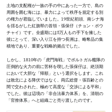
土地の支配権が一族の手の中にあった一方で、島の
周囲を囲む海には、暴力によって秩序を規定する別
の権力が君臨していました。19世紀初頭、南シナ海
を揺るがした紅旗帮の首領・張保仔（チョン・ポウ
チャイ）です。全盛期には5万人もの手下を擁した
彼にとって、深い入り江を持つ長洲は、略奪品の集
積地であり、重要な戦略的拠点でした。
しかし、1810年の「虎門海戦」でポルトガル艦隊の
圧倒的な火力の前に苦杯を喫した張保仔は、絶頂期
において大胆な「帰順」という選択をします。これ
は敗北による降伏ではなく、両広総督・張百齢との
間で交わされた、極めて高度な「交渉による平和」
でした。彼は辺境の「非合法暴力体系」を、清朝の
「官僚体系」へと組織ごと売り渡したのです。