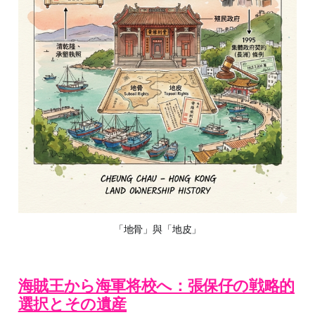
「地骨」與「地皮」
海賊王から海軍将校へ：張保仔の戦略的
選択とその遺産