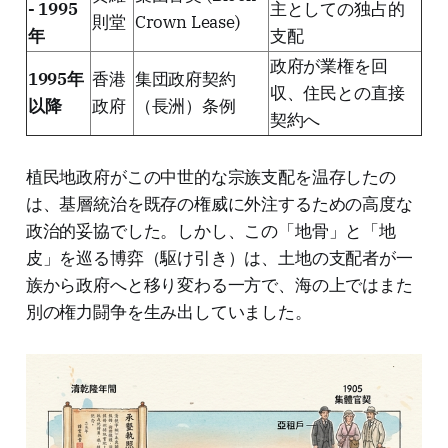
- 1995
主としての独占的
則堂
Crown Lease)
年
支配
政府が業権を回
1995年
香港
集団政府契約
収、住民との直接
以降
政府
（長洲）条例
契約へ
植民地政府がこの中世的な宗族支配を温存したの
は、基層統治を既存の権威に外注するための高度な
政治的妥協でした。しかし、この「地骨」と「地
皮」を巡る博弈（駆け引き）は、土地の支配者が一
族から政府へと移り変わる一方で、海の上ではまた
別の権力闘争を生み出していました。