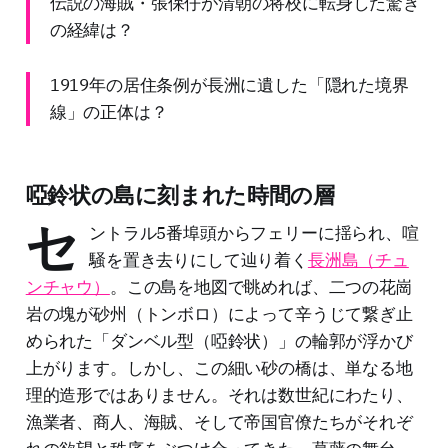
伝説の海賊・張保仔が清朝の将校に転身した驚き
の経緯は？
1919年の居住条例が長洲に遺した「隠れた境界
線」の正体は？
啞鈴状の島に刻まれた時間の層
セ
ントラル5番埠頭からフェリーに揺られ、喧
騒を置き去りにして辿り着く
長洲島（チュ
ンチャウ）
。この島を地図で眺めれば、二つの花崗
岩の塊が砂州（トンボロ）によって辛うじて繋ぎ止
められた「ダンベル型（啞鈴状）」の輪郭が浮かび
上がります。しかし、この細い砂の橋は、単なる地
理的造形ではありません。それは数世紀にわたり、
漁業者、商人、海賊、そして帝国官僚たちがそれぞ