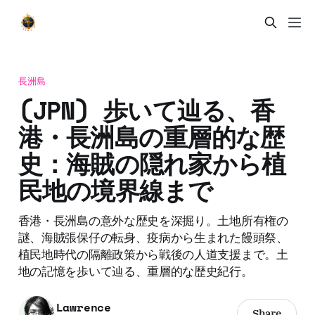
長洲島
(JPN) 歩いて辿る、香
港・長洲島の重層的な歴
史：海賊の隠れ家から植
民地の境界線まで
香港・長洲島の意外な歴史を深掘り。土地所有権の
謎、海賊張保仔の転身、疫病から生まれた饅頭祭、
植民地時代の隔離政策から戦後の人道支援まで。土
地の記憶を歩いて辿る、重層的な歴史紀行。
Lawrence
Share