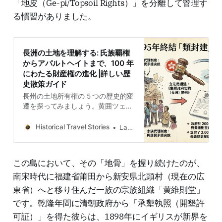
「地皮（Ge-pi/Topsoil Rights）」を分離して管理す
る慣習がありました。
長洲の土地を理解する: 氏族覇権
からアパルトヘイトまで、100 年
にわたる財産権の進化 |詳しい歴
史散策ガイド
長州の土地所有権の 5 つの歴史的変
遷を探ってみましょう。黄囲ツェト
ン族の氏族独占からピーク地区のア
パルトヘイトまでです。地籍図作成
Historical Travel Stories
Lawrence
と法的進化を通じて、私たちはこの
島の隠された権力の地理を読み解く
ことができます。
この島において、その「地骨」を握り続けたのが、
南宋時代に福建省莆田から新安県北頭村（現在の広
東省）へと移り住んだ一族の宗族組織「黄維則堂」
です。乾隆年間に清朝政府から「承墾執照（開墾許
可証）」を得た彼らは、1898年にイギリスが新界を