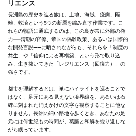
リエンス
長洲島の歴史を辿る旅は、土地、海賊、疫病、隔
離、救済という5つの断層を編み直す作業です。こ
れらの物語に通底するのは、この島が常に外部の権
力——清朝の官僚、帝国の隔離政策、あるいは国際的
な開発言説——に晒されながらも、それらを「制度の
共生」や「信仰による再構築」という形で取り込
み、生き抜いてきた「レジリエンス（回復力）」の
強さです。
都市を理解するとは、単にハイライトを巡ることで
はなく、足元にある見えない境界線を、あるいは石
碑に刻まれた消えかけの文字を観察することに他な
りません。長洲の細い路地を歩くとき、あなたの足
元には何世紀もの時間が、葛藤と和解を繰り返しな
がら眠っています。