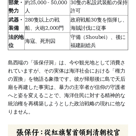
部衆・
約25,000 - 50,000
30隻の私設武装船の保持
勢力
人
許可
武器・
280隻以上の戦
政府戦船30隻を指揮し、
装備
船、火砲2,000門
海賊討伐に従事
法的地
守備（Shoubei）、後に
海寇、死刑囚
位
福建副総兵
島西端の「張保仔洞」は、今や観光地として消費さ
れていますが、その実体は海洋社会における「権力
の置換」を物語る象徴です。彼が帰順後に島で天后
廟を再建した事実は、暴力の主宰者が信仰の守護者
へと姿を変えることで、海洋住民に対する精神的な
統治権を再構築しようとした政治戦略の現れに他な
りません。