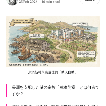
25 Feb 2026
—
16 min read
康樂新村與嘉道理的「助人自助」
長洲を支配した謎の宗族「黄維則堂」とは何者で
すか？