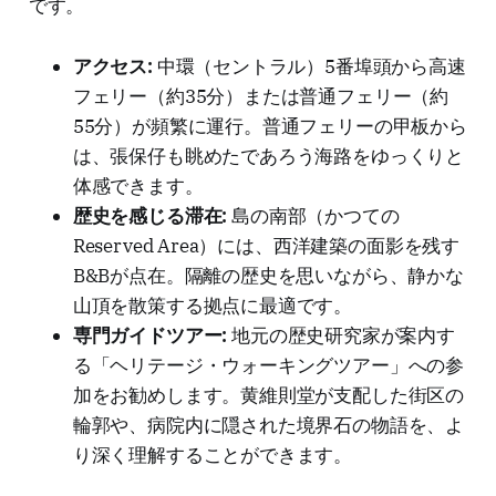
です。
アクセス:
中環（セントラル）5番埠頭から高速
フェリー（約35分）または普通フェリー（約
55分）が頻繁に運行。普通フェリーの甲板から
は、張保仔も眺めたであろう海路をゆっくりと
体感できます。
歴史を感じる滞在:
島の南部（かつての
Reserved Area）には、西洋建築の面影を残す
B&Bが点在。隔離の歴史を思いながら、静かな
山頂を散策する拠点に最適です。
専門ガイドツアー:
地元の歴史研究家が案内す
る「ヘリテージ・ウォーキングツアー」への参
加をお勧めします。黄維則堂が支配した街区の
輪郭や、病院内に隠された境界石の物語を、よ
り深く理解することができます。