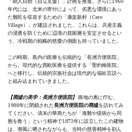
「助人自助（自立支援）」計画を推進。さらに1960
年代には、北米の寄付によって、劣悪な環境にあっ
た難民を収容するための「康楽新村（Care
Village）」が建設されました。これらは、共産主義
の浸透を防ぐために辺境の貧困層を安定させるとい
う、冷戦期の戦略的慈愛の側面も持っていました。
この時期、島内の医療も伝統的な「長洲方便医院」
から、現代的な西欧医療を提供する「聖約翰医院」
へと移行し、伝統的宗族社会は現代的な福祉言説へ
と組み込まれていきました。
【廃墟の美学：長洲方便医院】
路地の奥に佇む、
1988年に閉鎖された
長洲方便医院の廃墟
を訪れてみ
てください。清末の華商たちが「海難や疫病から同
胞を救う」という精神で1872年に設立したこの建物
は、潮風に晒されながらも、当時の慈善精神を刻ん