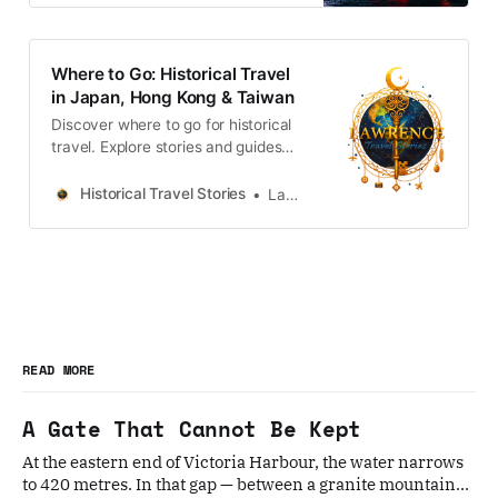
Where to Go: Historical Travel
in Japan, Hong Kong & Taiwan
Discover where to go for historical
travel. Explore stories and guides
from Japan, Hong Kong and
Taiwan, more destinations like the
Historical Travel Stories
Lawrence
UK and Korea coming soon.
READ MORE
A Gate That Cannot Be Kept
At the eastern end of Victoria Harbour, the water narrows
to 420 metres. In that gap — between a granite mountain