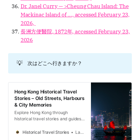
Dr. Janel Curry — >Cheung Chau Island: The
Mackinac Island of ..., accessed February 23,
2026,
長洲方便醫院, 1872年, accessed February 23,
2026
💡
次はどこへ行きますか？
Hong Kong Historical Travel
Stories – Old Streets, Harbours
& City Memories
Explore Hong Kong through
historical travel stories and guides.
Discover old streets, harbours and
neighbourhoods filled with
Historical Travel Stories
Lawrence
memories and cultural heritage.