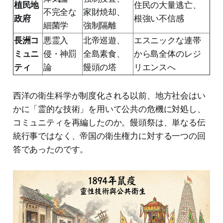
植民地
住民の大量逃亡、
不完全な
家財焼却、
政府
根強い不信感
細菌学
強制隔離
長洲コ
悪霊入
北帝巡遊、
エスニックな連帯
ミュニ
侵・神罰
全島素食、
から島全体のレジ
ティ
論
饅頭の塔
リエンスへ
西洋の衛生科学が制度化される以前、地方社会はい
かに「霊的な技術」を用いて公共の危機に対処し、
コミュニティを再編したのか。饅頭祭は、単なる伝
統行事ではなく、帝国の衛生権力に対する一つの回
答であったのです。