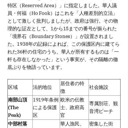
特区（Reserved Area）」に指定しました。華人議
員・何福（Ho Fook）はこれを「人種差別的立法」
として激しく批判しましたが、政府は強行。その物
理的な証左として、1から15までの番号が振られた
「境界石（Boundary Stones）」が設置されまし
た。1938年の記録によれば、この保護区内に建てら
れた36軒の住宅のうち、華人が所有するものは「一
軒も存在しなかった」という事実が、その隔離の徹
底ぶりを物語っています。
居住者の特
区域
法的地位
社会施設
徴
南部山頂
1919年条例
欧米の伝教
専属別荘、観
(The
による保護
士、政府高
音湾ビーチ
Peak)
区
官
中部村落
華人漁民、
密集した街