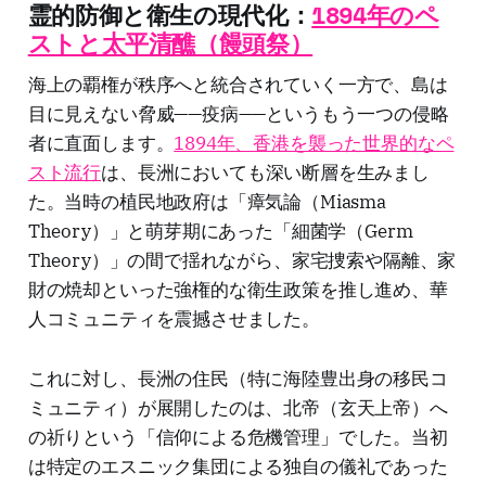
霊的防御と衛生の現代化：
1894年のペ
ストと太平清醮（饅頭祭）
海上の覇権が秩序へと統合されていく一方で、島は
目に見えない脅威——疫病——というもう一つの侵略
者に直面します。
1894年、香港を襲った世界的なペ
スト流行
は、長洲においても深い断層を生みまし
た。当時の植民地政府は「瘴気論（Miasma
Theory）」と萌芽期にあった「細菌学（Germ
Theory）」の間で揺れながら、家宅捜索や隔離、家
財の焼却といった強権的な衛生政策を推し進め、華
人コミュニティを震撼させました。
これに対し、長洲の住民（特に海陸豊出身の移民コ
ミュニティ）が展開したのは、北帝（玄天上帝）へ
の祈りという「信仰による危機管理」でした。当初
は特定のエスニック集団による独自の儀礼であった