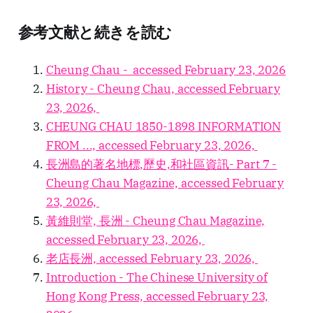
参考文献と続きを読む
Cheung Chau - accessed February 23, 2026
History - Cheung Chau, accessed February
23, 2026,
CHEUNG CHAU 1850-1898 INFORMATION
FROM ..., accessed February 23, 2026,
長洲島的著名地標,歷史,和社區資訊- Part 7 -
Cheung Chau Magazine, accessed February
23, 2026,
黃維則堂, 長洲 - Cheung Chau Magazine,
accessed February 23, 2026,
老店長洲, accessed February 23, 2026,
Introduction - The Chinese University of
Hong Kong Press, accessed February 23,