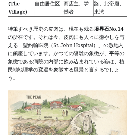
(The
自由居住区
商店主、労
路、北帝廟、
Village)
働者
東湾
特筆すべき歴史の皮肉は、現在も残る
境界石No.14
の所在です。それは今、皮肉にも人々に癒やしを与
える「聖約翰医院（St. John Hospital）」の敷地内
に鎮座しています。かつての隔離の象徴が、平等の
象徴である病院の内部に飲み込まれている姿は、植
民地地理学の変遷を象徴する風景と言えるでしょ
う。