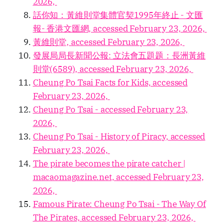
2026,
話你知：黃維則堂集體官契1995年終止 - 文匯
報- 香港文匯網, accessed February 23, 2026,
黃維則堂, accessed February 23, 2026,
發展局局長新聞公報
: 立法會五題题：長洲黃維
則堂(6589), accessed February 23, 2026,
Cheung Po Tsai Facts for Kids, accessed
February 23, 2026,
Cheung Po Tsai - accessed February 23,
2026,
Cheung Po Tsai - History of Piracy, accessed
February 23, 2026,
The pirate becomes the pirate catcher |
macaomagazine.net, accessed February 23,
2026,
Famous Pirate: Cheung Po Tsai - The Way Of
The Pirates, accessed February 23, 2026,