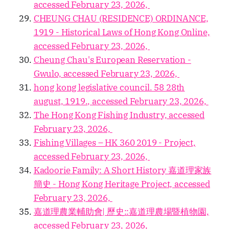
accessed February 23, 2026,
CHEUNG CHAU (RESIDENCE) ORDINANCE,
1919 - Historical Laws of Hong Kong Online,
accessed February 23, 2026,
Cheung Chau's European Reservation -
Gwulo, accessed February 23, 2026,
hong kong legislative council. 58 28th
august, 1919., accessed February 23, 2026,
The Hong Kong Fishing Industry, accessed
February 23, 2026,
Fishing Villages – HK 360 2019 - Project,
accessed February 23, 2026,
Kadoorie Family: A Short History 嘉道理家族
簡史 - Hong Kong Heritage Project, accessed
February 23, 2026,
嘉道理農業輔助會| 歷史::嘉道理農場暨植物園,
accessed February 23, 2026,