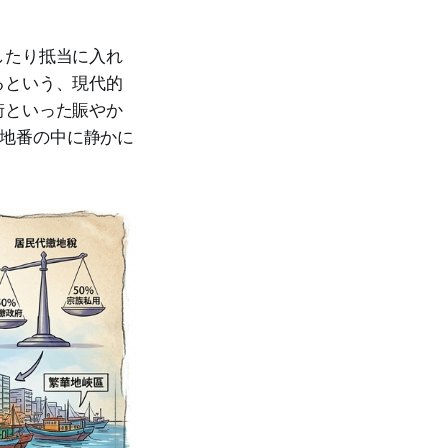
したり抵当に入れ
るという、現代的
街といった賑やか
う地番の中に静かに