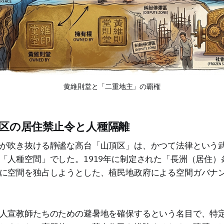
黄維則堂と「二重地主」の覇権
頂区の居住禁止令と人種隔離
が吹き抜ける静謐な高台「山頂区」は、かつて法律という
「人種空間」でした。1919年に制定された「長洲（居住）
に空間を独占しようとした、植民地政府による空間ガバナ
人宣教師たちのための避暑地を確保するという名目で、特