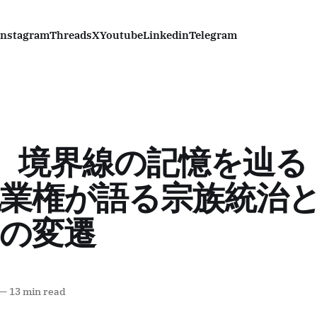
Instagram
Threads
X
Youtube
Linkedin
Telegram
N) 境界線の記憶を辿
業権が語る宗族統治
の変遷
—
13 min read