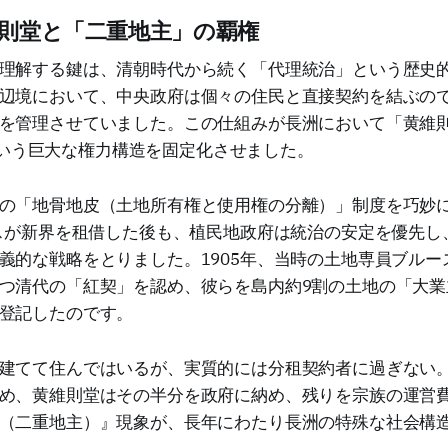
維則堂と「二重地主」の覇権
理解する鍵は、清朝時代から続く「代理統治」という歴史
辺境において、中央政府は個々の住民と直接契約を結ぶの
を管理させていました。この仕組みが長洲において「黄維則堂（
）」という巨大な権力構造を固定化させました。
の「地骨地皮（土地所有権と使用権の分離）」制度を巧妙
リスが新界を租借した後も、植民地政府は統治の安定を優先し
義的な戦略をとりました。1905年、当時の土地専員ブルー
つ清代の「紅契」を認め、彼らを島内約9割の土地の「大業
登記したのです。
建てて住んではいるが、実質的には分租契約者に過ぎない
め、黄維則堂はその半分を政府に納め、残りを宗族の運営
（二重地主）』現象が、長年にわたり長洲の特殊な社会構