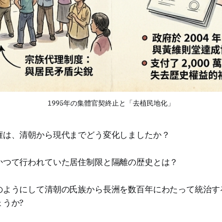
1995年の集體官契終止と「去植民地化」
権は、清朝から現代までどう変化しましたか？
かつて行われていた居住制限と隔離の歴史とは？
のようにして清朝の氏族から長洲を数百年にわたって統治す
うか?