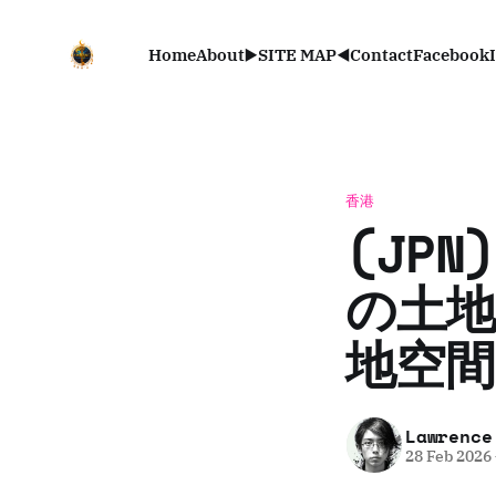
Home
About
▶️SITE MAP◀️
Contact
Facebook
香港
(JP
の土地
地空間
Lawrence
28 Feb 2026