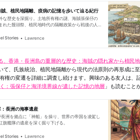
海賊、植民地隔離、疫病の記憶を歩いて辿る紀行
外な歴史を深掘り。土地所有権の謎、海賊張保仔の
まれた饅頭祭、植民地時代の隔離政策から戦後の人
の記憶を歩いて辿る、重層的な歴史紀行。
el Stories
Lawrence
る、香港・長洲島の重層的な歴史：海賊の隠れ家から植民
いて、氏族統治、植民地隔離から現代の法原則の再形成に
有権の変遷を詳細に調査し続けます。興味のある友人は、
く：張保仔と海洋境界線が遺した記憶の地層
」も読むこと
隊：長洲の海事遺産
が長洲を拠点に「神船」を操り、世界の帝国を凌駕し
紅旗艦隊の遺産を深く掘り下げる。
el Stories
Lawrence