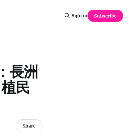
Sign in
Subscribe
る：長洲
と植民
Share