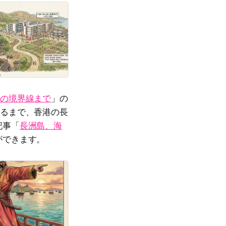
地の境界線まで
」の
至るまで、香港の長
記事「
長洲島、海
ができます。