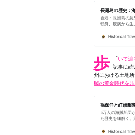
長洲島の歴史：
香港・長洲島の意
転身、疫病から生
道支援まで。土地
Historical Trav
歩
「
いて辿
記事に続
州における土地所
賊の黄金時代を歩
張保仔と紅旗艦
5万人の海賊船団
た歴史を紐解く。
Historical Trav