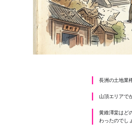
長洲の土地業
山頂エリアで
黄維澤棠はど
わったのでしょ