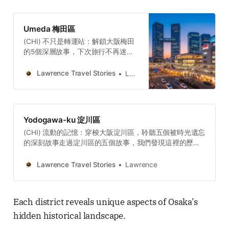
Umeda 梅田區
(CHI) 不只是轉運站：解鎖大阪梅田
的5個深層故事，下次旅行不再迷
路。梅田不僅是一個地理上的交通樞
紐，更是一個時間與故事層層交疊的
Lawrence Travel Stories
Lawrence
立體場景。從神聖的文化起源、文學
定格的浪漫悲劇，到現代工程的偉大
奇蹟，再到戰後崛起的商業雄心，正
是這些深埋於地下的故事，共同塑造
Yodogawa-ku 淀川區
了今日梅田的獨特魅力與韌性。下次
(CHI) 流動的記憶：穿梭大阪淀川區，聆聽五個被時光遺忘
當你穿梭於梅田的現代光影中，你會
的深刻故事走過淀川區的五個故事，我們發現這裡的歷史
試著尋找哪一段被遺忘的時光？
特質並非「靜態保護」，而是「動態適應」與「功能轉
Lawrence Travel
化」。昔日的水制工成為今日的生態基石，渡口的蕭條本
StoriesLawrence(ENG) A
Lawrence Travel Stories
Lawrence
身成為一種獨特的人文景觀，而商店街的堅韌則不斷重新
Skyscraper City: Uncover the
定義著庶民文化的活力。淀川區這片土地與人們面對時間
Secrets of Umeda, OsakaUmeda,
洪流時，那股不斷重塑自我的強大生命力。Lawrence
rich with overlapping layers of
Each district reveals unique aspects of Osaka’s
Travel StoriesLawrence(ENG) River’s 5 Hidden Histories
history, built on sacred myths,
hidden historical landscape.
of Osaka’s Yodogawa WardHistory of Yodogawa is often
defined by tragic love stories,
about transformation: absorbs, redirects, and reinvents
forged in post-war grit, with