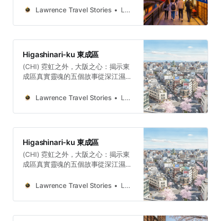
終於明白，此地的「福」，並非來自
Lawrence Travel Stories
Lawrence
偶然的運氣。它是一種深植於此地的
韌性與流動。它源自賢者祝福後在烈
火中倖存的精神韌性；源自塑造了土
地的河川，那股從水運、人潮到思想
Higashinari-ku 東成區
的流動之力；更源自世世代代庶民，
(CHI) 霓虹之外，大阪之心：揭示東
他們的生活在權力的瞬逝中堅守下
成區真實靈魂的五個故事從深江濕地
來，最終將這份堅韌燉煮成一碗溫暖
裡菅草的清香，到雁塚石塔前無言的
的日常。Lawrence Travel
靜默；從戰神浪漫的和歌，到一碗拉
StoriesLawrence(ENG) Hidden
Lawrence Travel Stories
Lawrence
麵蒸騰的熱氣，再到鐵道旁溫泉的療
stories Revealing the Soul of
癒水霧。這五個故事共同編織出東成
Osaka: FukushimaFukushima is a
區從古至今的身份認同，也告訴我
keeper of the city’s deeper soul—
們：歷史的偉大，不僅存在於宏偉的
an “Island of Fortune” whose true
Higashinari-ku 東成區
城堡與華麗的殿堂中，更深刻地烙印
wealth is measured not in yen, but
(CHI) 霓虹之外，大阪之心：揭示東
在庶民生活的每一個細節裡。
成區真實靈魂的五個故事從深江濕地
Lawrence Travel
裡菅草的清香，到雁塚石塔前無言的
StoriesLawrence(ENG) The
靜默；從戰神浪漫的和歌，到一碗拉
Weaver, Monk, and Warrior:
Lawrence Travel Stories
Lawrence
麵蒸騰的熱氣，再到鐵道旁溫泉的療
Higashinari-ku, OsakaHigashinari-
癒水霧。這五個故事共同編織出東成
ku, not a postcard, but a living
區從古至今的身份認同，也告訴我
document: sacred duty, personal