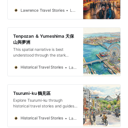
庫天王寺不再只是一個地名，而是一
Lawrence Travel
個承載了創世、守護、戰爭與生活的
StoriesLawrence(ENG) Taisho
Lawrence Travel Stories
Lawrence
「時間疊影」。這些深藏的故事，不
Ward: 5 Hidden Stories reveal the
僅僅是歷史的塵埃，更為活在今日的
Soul of OsakaThese 5 stories show
我們帶來深刻的反思：古代的治水智
how a place can be both a core
慧，能否為今日的都市規劃帶來啟
and a periphery, its isolation
Tenpozan ＆ Yumeshima 天保
示？傳統的信仰，又如何與時俱進，
nurturing the very
山與夢洲
在現代社會中找到新的生命力？
This spatial narrative is best
Lawrence Travel
understood through the stark
StoriesLawrence(ENG) 5 Stories on
contrast between Tenpozan and
the Ancient Ground of Tennoji,
Yumeshima, the modern artificial
OsakaTennoji’s true magic lies in
Historical Travel Stories
Lawrence
frontier representing Osaka’s 21st-
these overlapping layers of time,
century expansionism.
where a single plot of land can be a
sanctuary, a
Tsurumi-ku 鶴見區
Explore Tsurumi-ku through
historical travel stories and guides.
Discover castles, old towns, rivers
and local legends across regions,
Historical Travel Stories
Lawrence
for travelers.