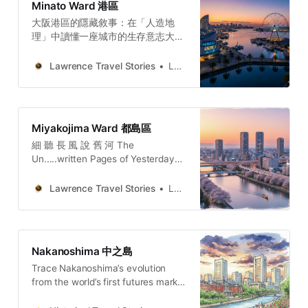
Minato Ward 港區
dreams built on refuse, Konohana
大阪港區的隱藏敘事：在「人造地
Ward reveals the true essence
理」中讀懂一座城市的生存意志大阪
港區不是一個僅供打卡拍照的景點，
它是一份「活的歷史文件」。透過天
Lawrence Travel Stories
Lawrence
保山的文化再造、築港工程的國家遠
見、赤煉瓦倉庫的工業記憶、土地抬
升的集體犧牲，以及防潮水門的生命
守護，我們讀到的是一座城市在面對
Miyakojima Ward 都島區
戰爭、自然災害與地層下陷時，展現
細 聽 長 風 說 舊 河 The
出的不屈意志。Lawrence Travel
Un.....written Pages of Yesterday
StoriesLawrenceOsaka’s Minato
(CHI) 揭開「水」和「鐵」的五個被
Ward: From Meiji Ambition to Post-
遺忘的歷史秘密：大阪都島區的隱藏
War ResilienceOsaka’s Minato Ward
Lawrence Travel Stories
Lawrence
故事都島區的歷史核心精神是水與鋼
transformed waste into mountain,
鐵的哲學。「水」，既代表著自然的
war-torn ruins into new foundation,
挑戰（1885年洪水），也象徵著歷史
and the threat of flooding into a
的創傷（1945年空襲），但它同時也
technological shield.Lawrence
Nakanoshima 中之島
是大阪賴以生存的生命線。而「鋼
Travel StoriesLawrenceOsaka
Trace Nakanoshima’s evolution
鐵」，則代表著人類的意志與技術成
from the world’s first futures market
就——從毛馬閘門的巨大結構、造幣
to a center of Meiji-era
局的精密壓印機，到天滿橋的優雅曲