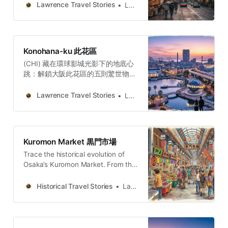
人類馴服自然的偉大工程，這些故事
Lawrence Travel Stories
Lawrence
共同譜寫了一曲關於「韌性」與「再
生」的讚歌。它們展示了大阪這座水
都，在經歷了無數次衝擊與毀滅之
後，依然擁有強大的自我修復與文化
Konohana-ku 此花區
創新的能力。Lawrence Travel
(CHI) 藏在環球影城光影下的地底心
StoriesLawrence(ENG) Beyond the
跳：解鎖大阪此花區的五則驚世物語
Skyscrapers: 5 Hidden Stories That
從傳法地區堅實的商業基石，到夢洲
Reveal the True Soul of
懸浮於未來的科技奇蹟；從舞洲的生
OsakaTaken together, these five
Lawrence Travel Stories
Lawrence
態反思，到安治川水門的堅韌守護，
stories reveal a city defined by a
再到櫻島的敘事重生——此花區的五
constant dialogue between its past
個故事，共同譜寫了一部關於「創
and its present.
造」與「再造」的宏偉篇章。這片土
Kuromon Market 黒門市場
地從誕生的那一刻起，就在不斷地被
Trace the historical evolution of
人類的意志所塑造和重寫。大阪此花
Osaka’s Kuromon Market. From the
區，就是從鋼鐵熔爐到夢想到土地煉
ruins of Enmyo-ji Temple to the
金術Lawrence Travel
fugu rebellion, explore the
StoriesLawrence(ENG) 5 Stories
Historical Travel Stories
Lawrence
resilience of “Naniwa’s Kitchen.”
redefining Osaka’s Soul: the
Konohana WardFrom dual-faced
architecture of a tycoon’s
headquarters to an island of