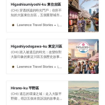
們：歷史的偉大，不僅存在於宏偉的
grief, mythic transformation,
Higashisumiyoshi-ku 東住吉區
城堡與華麗的殿堂中，更深刻地烙印
industrial grit, and modern
(CHI) 穿透靜謐的時光門戶：你所不
在庶民生活的每一個細節裡。
serenity.Lawrence Travel
知的大阪東住吉區，五個重塑城市記
Lawrence Travel
StoriesLawrence(SPA) 5 Historias
憶的隱藏故事東住吉區的故事，重新
StoriesLawrence(ENG) The
Secretas en
定義了我們對城市「核心」與「邊
Weaver, Monk, and Warrior:
Lawrence Travel Stories
Lawrence
緣」的認知。那些在行政地圖上看似
Higashinari-ku, OsakaHigashinari-
遠離中心的地方，卻可能保存著歷史
ku, not a postcard, but a living
最關鍵的節點。古代承載國際交流的
document: sacred duty, personal
物流道路，在千年後化身為支撐市民
grief, mythic transformation,
Higashiyodogawa-ku 東淀川區
生活的現代市場；古代奠基者的工匠
industrial grit, and modern
(CHI) 踏入被遺忘的時光：改變你對
精神，在街角的和菓子店與食堂裡得
serenity.Lawrence Travel
大阪印象的東淀川區五個歷史故事東
以延續。這些在都市縫隙中被奇蹟般
StoriesLawrence(SPA) 5 Historias
淀川區，跨越五百餘年，描繪了一幅
保存下來的文化節點，或許才是城市
Secretas en
在政治、交通與社會變革中不斷轉型
生命力最深刻、最永恆的見證。
Lawrence Travel Stories
Lawrence
的生動畫卷。它的歷史價值正來自其
Lawrence Travel
獨特的邊界地帶身份。這片看似遠離
StoriesLawrence(ENG) Beyond the
中心的土地，歷史的後果被最深刻地
Neon: Five Hidden Stories at
銘刻下來：幕府將軍的命運在此塵埃
Higashisumiyoshi-ku that will
Hirano-ku 平野區
落定，武士的榮譽在此悲壯落幕，平
change how you see
(CHI) 遺忘的環濠之城：走入大阪平
民的百年奮鬥催生了現代化的橋樑，
OsakaHigashisumiyoshi-ku, a
野鄉，尋訪五個未曾訴說的故事走完
而舊時代的鐵道技術也迎來新生。
district that appears on the surface
平野鄉，你會發現它最獨特的魅力在
Lawrence Travel
to be a quiet residential suburb,