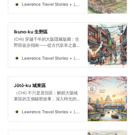
於，那些宏大的歷史敘事並非被封存
StoriesLawrence(ENG)
Lawrence Travel Stories
Lawrence
在冰冷的博物館中，而是散落在寧靜
Higashiyodogawa: 5 Histories
的住宅區、古老的寺廟與尋常百姓的
Shaped Osaka’s
生活之間。自治的傲骨、抗爭的決
FrontierHigashiyodogawa’s
心、信仰的慰藉與文化的創造力，這
significance lies in its identity as a
Ikuno-ku 生野區
些故事的迴響至今依然在巷弄間低
“borderland” where the city’s most
(CHI) 穿越千年的大阪隱藏版圖：生
語。Lawrence Travel
extreme historical events took
野區徒步指南——從古代皇幸之森到
StoriesLawrence(ENG) 5 Stories
place.Lawrence Travel
現代韓流心臟漫步生野區，我們所見
from Osaka’s Forgotten Rebel City:
StoriesLawrence(SPA)
到的並非單一的歷史斷面，而是一場
Hirano-goHirano-go reminds us
Lawrence Travel Stories
Lawrence
Higashiyodogawa: 5 Historias
多聲部的交響。從古代的治水港口到
that even under great power,
戰後的生存市場，再到今日的精密製
ordinary people can build walls,
造與韓流中心，生野區展現了日本極
create culture, and forge a spirit
為罕見的「多元共生」範式。它揭示
that echoes for centuries.Lawrence
Jōtō-ku 城東區
了一個城市如何在保留沈重傳統的同
Travel StoriesLawrence(
（CHI) 不只是居住區：解鎖大阪城
時，接納國際社群帶來的創新衝擊。
東區的五個秘密故事，深入時光的隱
Lawrence Travel
密褶皺豐臣秀吉以信仰與工事抵禦外
StoriesLawrenceOsaka’s Ikuno-ku:
敵的巧思，到寢屋川上承載家庭希望
A Travel Journey Through 5
Lawrence Travel Stories
Lawrence
的航船；從戰爭廢墟中長出的和平祈
Cultural LayersExplore the deep
願，到昭和老街裡綻放的新生；再到
history of Osaka’s Ikuno-ku. Beyond
數百年來對抗水患的集體意志，這五
Korea Town, discover 1,600 years