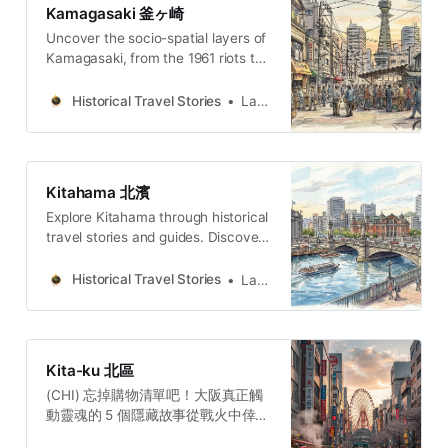
個故事無一不在訴說著同一件事：城
of imperial engineering, industrial
Kamagasaki 釜ヶ崎
東區的靈魂，是在一次次的挑戰中淬
giants, and cultural
Uncover the socio-spatial layers of
鍊而成的韌性與羈絆。這片土地從未
resilience.Lawrence Travel
Kamagasaki, from the 1961 riots to
以宏偉的觀光地標自居，它的價值，
StoriesLawrenceIkuno-ku
the 1970 Expo “human pillars,”
恰恰在於那些需要細心發掘、隱藏在
exploring a history of labor, faith,
尋常巷弄裡的「時間褶皺」。當我們
Historical Travel Stories
Lawrence
and exclusion.
下次走在一座城市的尋常巷弄時，是
否也會思考，腳下踩著的是怎樣不為
人知的歷史呢？或許，一座城市真正
的靈魂，就藏在這些等待被聆聽的秘
Kitahama 北濱
密故事裡。Lawrence Travel
Explore Kitahama through historical
StoriesLawrence(ENG) Forget
travel stories and guides. Discover
Dotonbori: The Secret History of
castles, old towns, rivers and local
Resilience Hidden in Osaka’s Jōtō
legends across regions, for
Historical Travel Stories
Lawrence
WardTogether, these five stories
travelers.
paint a portrait of a community
defined by
Kita-ku 北區
(CHI) 忘掉購物清單吧！大阪真正觸
動靈魂的 5 個隱藏故事從戰火中倖存
的長屋，到文學中不朽的悲劇，再到