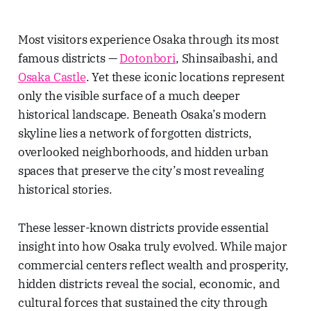
the powerful forces of nature, commerce, and
ambition.Lawrence Travel
technology.Lawrence Travel StoriesLawrence(
Most visitors experience Osaka through its most
famous districts —
Dotonbori
, Shinsaibashi, and
Osaka Castle
. Yet these iconic locations represent
only the visible surface of a much deeper
historical landscape. Beneath Osaka’s modern
skyline lies a network of forgotten districts,
overlooked neighborhoods, and hidden urban
spaces that preserve the city’s most revealing
historical stories.
These lesser-known districts provide essential
insight into how Osaka truly evolved. While major
commercial centers reflect wealth and prosperity,
hidden districts reveal the social, economic, and
cultural forces that sustained the city through