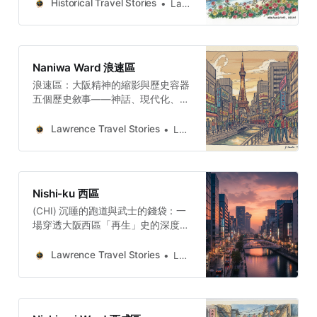
enlightenment—a deep dive into
線。兩股力量拉扯、對抗與融合。
Historical Travel Stories
Lawrence
the architecture of Osaka’s Water
Lawrence Travel
Capital.
StoriesLawrence(ENG) Miyakojima
Ward, Osaka: Water and
SteelWater, source of life, threat of
Naniwa Ward 浪速區
destruction,
浪速區：大阪精神的縮影與歷史容器
五個歷史敘事——神話、現代化、文
學、工業與建築——共同構成了一條
橫跨江戶至昭和的完整時間線，充分
Lawrence Travel Stories
Lawrence
證明了浪速區作為一個文化符號的複
雜性與時間多樣性。它不僅是地理上
的行政區，更是一個能夠同時容納巨
大神話力量、凝結的昭和時光，以及
Nishi-ku 西區
謙遜歷史遺跡的「文化容器」。
(CHI) 沉睡的跑道與武士的錢袋：一
Lawrence Travel StoriesLawrenceA
場穿透大阪西區「再生」史的深度漫
Guide to the 5 Hidden Histories of
遊大阪西區的故事，歸根結底是一部
Osaka’s Naniwa WardFrom a
關於「再生」的史詩。它曾在第二次
mythical lion swallowing evil to a
Lawrence Travel Stories
Lawrence
世界大戰中遭受高達80%的毀滅性破
small cafe quietly enduring for
壞，卻又從一片廢墟中奇蹟般地崛
nearly a century to a working-class
起，展現出驚人的城市韌性與轉型智
community, the true, soul of
慧。西區的魅力，不在於那些宏偉