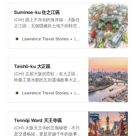
technological precision.
Suminoe-ku 住之江區
(CHI) 踏上不存在的海岸線：大阪住
之江區，五個隱藏於土地下的時空秘
密五個故事共同揭示了住之江區的本
質：它是一部人類以強大意志力改造
Lawrence Travel Stories
Lawrence
地理的史詩，同時也展現了一條從對
抗自然到尋求和解的漫長道路。從神
聖的海岸到詩意的沼澤，從商業的運
河到戰爭的廢墟，最終走向療癒的溫
Taishō-ku 大正區
泉，這片土地承載了太多變遷。
(CHI) 忘卻大阪的霓虹：在大正區，
Lawrence Travel
聆聽工業水都的五則靈魂敘事大正區
StoriesLawrence(ENG) From
的歷史，揭示了一個深刻的悖論：它
Sacred Shores to Concrete
曾是支撐日本近代化、供應國家經濟
Jungles: Suminoe,a Secret History
Lawrence Travel Stories
Lawrence
命脈的「工業核心」；但同時，因其
of OsakaThe history of Suminoe is
水路隔閡的地理特徵與移民勞工社群
a constant, powerful dialogue
的聚集，又長期被主流城市視為「地
between human ambition and the
理與社會的邊緣」。然而，恰恰是這
natural world. Its story is told not
Tennōji Ward 天王寺區
種邊緣狀態，才為其獨特的文化韌性
just in books, but
(CHI) 大阪天王寺的五個秘密：不只
提供了茁壯的土壤，讓沖繩的歌謠得
是交通樞紐，更是穿越千年的故事寶
以傳唱，讓古老的渡船得以保留。