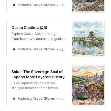
that built the “East’s Manchester”
Historical Travel Stories
Lawrence
and ancient ports.
Osaka Castle 大阪城
Explore Osaka Castle through
historical travel stories and guides.
Discover castles, old towns, rivers
and local legends across regions,
Historical Travel Stories
Lawrence
for travelers.
Sakai: The Sovereign Soul of
Japan’s Most Layered History
Sakai represents the eternal
struggle between the citizen’s
aspiration for freedom and the
state’s need for obedience;
Historical Travel Stories
Lawrence
between the secrecy of ancient
ritual and the transparency of