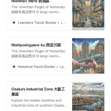
Nishinari Ward 西成區
的、一眼可見的古蹟，而在於其層層
The Unwritten Pages of Yesterday
疊加、需要細心解讀的歷史紋理。
細聽長風說舊河 El largo viento
Lawrence Travel
susurra la historia del río añejo. 長
StoriesLawrence(ENG) 5 Histories
き風が、古びた川の物語をささや
Hidden in Plain Sight, Nishi Ward of
Lawrence Travel Stories
Lawrence
く。O vento extenso sussurra a
OsakaNishi Ward are profound
história do rio secular.
connections revealing how a
crucible where the economic,
intellectual, and cultural forces of
Nishiyodogawa-ku 西淀川區
modern Japan were
The Unwritten Pages of Yesterday
細聽長風說舊河 El largo viento
susurra la historia del río añejo. 長
き風が、古びた川の物語をささや
Historical Travel Stories
Lawrence
く。O vento extenso sussurra a
história do rio secular.
Osaka’s Industrial Zone 大阪工
業區
Explore the hidden maritime and
industrial roots of southern Osaka.
A deep dive into the labor and faith