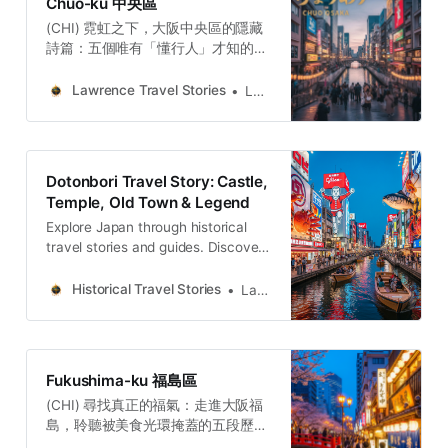
Chūō-ku 中央區
終，這一切都被「旭日東昇」這個宏
(CHI) 霓虹之下，大阪中央區的隱藏
大的願景所點亮。這不是歷史的陳
詩篇：五個唯有「懂行人」才知的時
列，而是生命力的交響。Lawrence
光秘境從船場的資本傳奇，到心齋橋
Travel StoriesLawrence(ENG) A
的務實哲學；從浮世小路的時光夾
Poet, a God, and Other Lost Stories
Lawrence Travel Stories
Lawrence
縫，到大阪城下的權力疊加；再到法
of Asahi, Osaka.The true character
善寺橫丁的信仰青苔。這五個故事共
of Asahi Ward, Osaka is often found
同揭示了大阪精神的核心：一種極致
not in the glaring light of its
的務實主義，讓它懂得珍視一座舊鐵
Dotonbori Travel Story: Castle,
橋的剩餘價值；以及一種深沉的內在
Temple, Old Town & Legend
需求...…Lawrence Travel
Explore Japan through historical
StoriesLawrence(ENG) 5 Stories
travel stories and guides. Discover
Revealing the Soul of Osaka’s Chuo
castles, old towns, rivers and local
WardThe truth of Osaka is not
legends across regions, for
found in a single landmark, but in
Historical Travel Stories
Lawrence
travelers.
the interplay between its dynamic
public face and its resilient,
Fukushima-ku 福島區
(CHI) 尋找真正的福氣：走進大阪福
島，聆聽被美食光環掩蓋的五段歷史
迴響走過福島的五段歷史迴響，我們